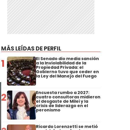
MÁS LEÍDAS DE PERFIL
El Senado dio media sanción
1
a la Inviolabilidad de la
Propiedad Privada: el
Gobierno tuvo que ceder en
la Ley del Manejo del Fuego
Encuesta rumbo a 2027:
2
cuatro consultoras midieron
el desgaste de Milei y la
crisis de liderazgo en el
peronismo
Ricardo Lorenzetti se metió