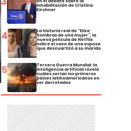
3
en el debate sobre la
inhabilitación de Cristina
Kirchner
La historia real de "Elize:
4
Sombras de una mujer", la
nueva película de Netflix
sobre el caso de una esposa
que descuartizó a su marido
Tercera Guerra Mundial: la
5
inteligencia artificial reveló
cuáles serían los primeros
países latinoamericanos en
ser derrotados