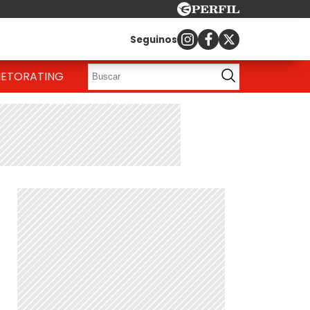
Seguinos
IETO
RATING