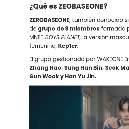
¿Qué es ZEOBASEONE?
ZEROBASEONE
, también conocido
de
grupo de 9 miembros
formado p
MNET
BOYS PLANET,
la versión mascul
femenino,
Kep1er
.
El grupo gestionado por WAKEONE E
Zhang Hao, Sung Han Bin, Seok Mat
Gun Wook y Han Yu Jin.