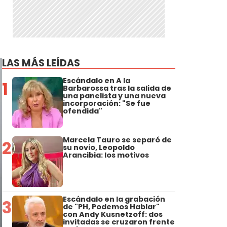
LAS MÁS LEÍDAS
Escándalo en A la
1
Barbarossa tras la salida de
una panelista y una nueva
incorporación: "Se fue
ofendida"
Marcela Tauro se separó de
2
su novio, Leopoldo
Arancibia: los motivos
Escándalo en la grabación
3
de "PH, Podemos Hablar"
con Andy Kusnetzoff: dos
invitadas se cruzaron frente