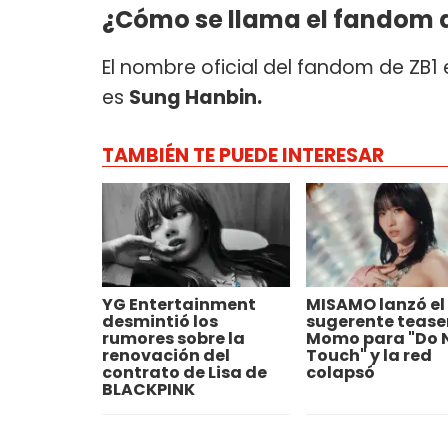
¿Cómo se llama el fandom
El nombre oficial del fandom de ZB1
es
Sung Hanbin.
TAMBIÉN TE PUEDE INTERESAR
YG Entertainment
MISAMO lanzó el
desmintió los
sugerente tease
rumores sobre la
Momo para "Do 
renovación del
Touch" y la red
contrato de Lisa de
colapsó
BLACKPINK