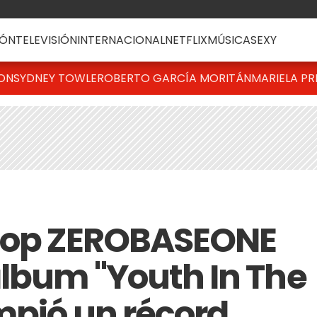
ÓN
TELEVISIÓN
INTERNACIONAL
NETFLIX
MÚSICA
SEXY
TON
SYDNEY TOWLE
ROBERTO GARCÍA MORITÁN
MARIELA PR
-pop ZEROBASEONE
álbum "Youth In The
mpió un récord