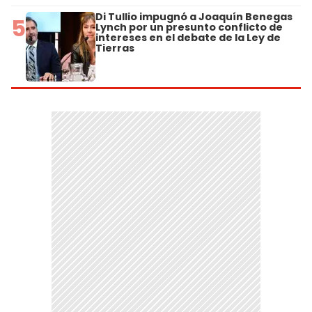
Di Tullio impugnó a Joaquín Benegas
5
Lynch por un presunto conflicto de
intereses en el debate de la Ley de
Tierras