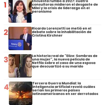
Encuesta rumbo a 2027: cuatro
1
consultoras midieron el desgaste de
Milei y la crisis de liderazgo en el
peronismo
Ricardo Lorenzetti se metió en el
2
debate sobre la inhabilitación de
Cristina Kirchner
La historia real de "Elize: Sombras de
3
una mujer", la nueva película de
Netflix sobre el caso de una esposa
que descuartizó a su marido
Tercera Guerra Mundial: la
4
inteligencia artificial reveló cuáles
serían los primeros países
latinoamericanos en ser derrotados