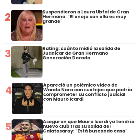
Suspendieron a Laura Ubfal de Gran
2
Hermano: "El enojo con ella es muy
grande"
Rating: cuánto midió la salida de
3
Juanicar de Gran Hermano
Generación Dorada
Apareció un polémico video de
4
Wanda Nara con sus hijas que podría
comprometer su conflicto judicial
con Mauro Icardi
Aseguran que Mauro Icardi ya tendría
5
nuevo club tras su salida del
Galatasaray: "Está buscando casa"