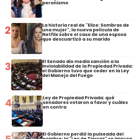
peronismo
La historia real de "Elize: Sombras de
2
una mujer", la nueva película de
Netflix sobre el caso de una esposa
que descuartizó a su marido
El Senado dio media sanción a la
3
Inviolabilidad de la Propiedad Privada:
el Gobierno tuvo que ceder en la Ley
del Manejo del Fuego
Ley de Propiedad Privada: qué
4
senadores votaron a favor y cuáles
en contra
El Gobierno perdió la pulseada del
nombre: la "Ley de Tierras" se impuso