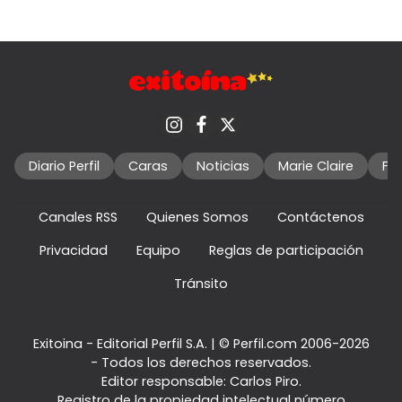
Diario Perfil
Caras
Noticias
Marie Claire
Fo
Canales RSS
Quienes Somos
Contáctenos
Privacidad
Equipo
Reglas de participación
Tránsito
Exitoina - Editorial Perfil S.A.
| © Perfil.com 2006-2026
- Todos los derechos reservados.
Editor responsable: Carlos Piro.
Registro de la propiedad intelectual número