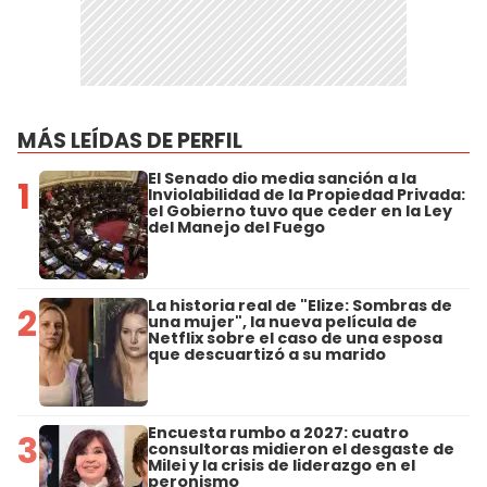
MÁS LEÍDAS DE PERFIL
El Senado dio media sanción a la
1
Inviolabilidad de la Propiedad Privada:
el Gobierno tuvo que ceder en la Ley
del Manejo del Fuego
La historia real de "Elize: Sombras de
2
una mujer", la nueva película de
Netflix sobre el caso de una esposa
que descuartizó a su marido
Encuesta rumbo a 2027: cuatro
3
consultoras midieron el desgaste de
Milei y la crisis de liderazgo en el
peronismo