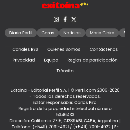
Diario Perfil
Caras
Noticias
Marie Claire
Fo
Canales RSS
Quienes Somos
Contáctenos
Privacidad
Equipo
Reglas de participación
Tránsito
Exitoina - Editorial Perfil S.A.
| © Perfil.com 2006-2026
- Todos los derechos reservados.
Editor responsable: Carlos Piro.
Registro de la propiedad intelectual número
5346433
Dirección:
California 2715
,
C1289ABI
,
CABA, Argentina
|
Teléfono:
(+5411) 7091-4921
/
(+5411) 7091-4922
| E-