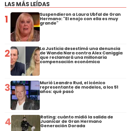
LAS MÁS LEÍDAS
Suspendieron a Laura Ubfal de Gran
1
Hermano: "El enojo con ella es muy
grande"
La Justicia desestimó una denuncia
2
de Wanda Nara contra Alex Caniggia
que reclamará una millonaria
compensación económica
Murió Leandro Rud, el icónico
3
representante de modelos, a los 51
años: qué pasó
Rating: cuánto midió la salida de
4
Juanicar de Gran Hermano
Generación Dorada