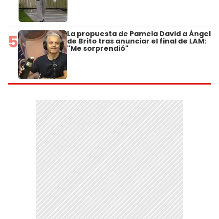
La propuesta de Pamela David a Ángel
5
de Brito tras anunciar el final de LAM:
"Me sorprendió"