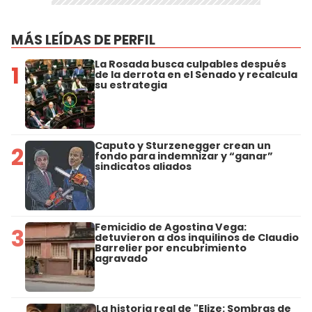
MÁS LEÍDAS DE PERFIL
La Rosada busca culpables después
1
de la derrota en el Senado y recalcula
su estrategia
Caputo y Sturzenegger crean un
2
fondo para indemnizar y “ganar”
sindicatos aliados
Femicidio de Agostina Vega:
3
detuvieron a dos inquilinos de Claudio
Barrelier por encubrimiento
agravado
La historia real de "Elize: Sombras de