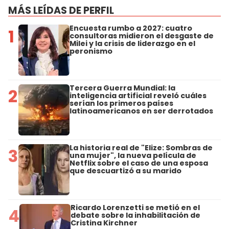
MÁS LEÍDAS DE PERFIL
Encuesta rumbo a 2027: cuatro
1
consultoras midieron el desgaste de
Milei y la crisis de liderazgo en el
peronismo
Tercera Guerra Mundial: la
2
inteligencia artificial reveló cuáles
serían los primeros países
latinoamericanos en ser derrotados
La historia real de "Elize: Sombras de
3
una mujer", la nueva película de
Netflix sobre el caso de una esposa
que descuartizó a su marido
Ricardo Lorenzetti se metió en el
4
debate sobre la inhabilitación de
Cristina Kirchner