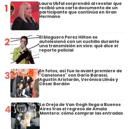
Laura Ubfal sorprendió al revelar que
1
recibió una carta documento de un
participante que continúa en Gran
Hermano
El bloguero Perez Hilton se
2
autolesionó con un cuchillo durante
una transmisión en vivo: qué dice el
reporte policial
En fotos, así fue la avant premiere de
3
"Canelones" con Darío Barassi,
Agustín Aristarán, Verónica Llinás y
César Bordón
La Oreja de Van Gogh llega a Buenos
4
Aires tras el regreso de Amaia
Montero: cómo comprar las entradas