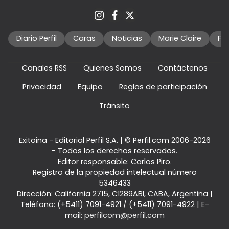
Diario Perfil
Caras
Noticias
Marie Claire
Fo
Canales RSS
Quienes Somos
Contáctenos
Privacidad
Equipo
Reglas de participación
Tránsito
Exitoina - Editorial Perfil S.A.
| © Perfil.com 2006-2026
- Todos los derechos reservados.
Editor responsable: Carlos Piro.
Registro de la propiedad intelectual número
5346433
Dirección:
California 2715
,
C1289ABI
,
CABA, Argentina
|
Teléfono:
(+5411) 7091-4921
/
(+5411) 7091-4922
| E-
mail:
perfilcom@perfil.com