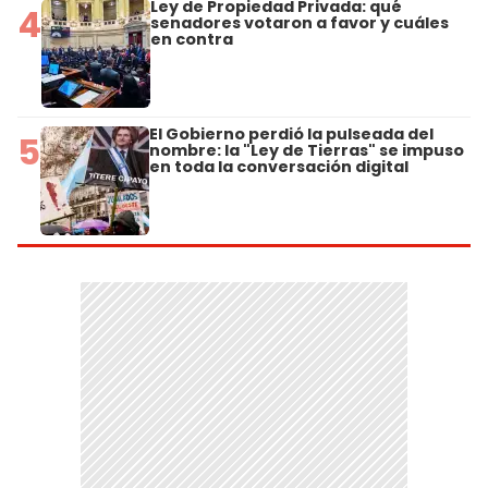
Ley de Propiedad Privada: qué
4
senadores votaron a favor y cuáles
en contra
El Gobierno perdió la pulseada del
5
nombre: la "Ley de Tierras" se impuso
en toda la conversación digital