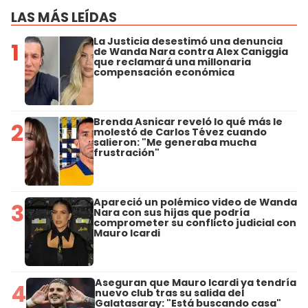
LAS MÁS LEÍDAS
La Justicia desestimó una denuncia
1
de Wanda Nara contra Alex Caniggia
que reclamará una millonaria
compensación económica
Brenda Asnicar reveló lo qué más le
2
molestó de Carlos Tévez cuando
salieron: "Me generaba mucha
frustración"
Apareció un polémico video de Wanda
3
Nara con sus hijas que podría
comprometer su conflicto judicial con
Mauro Icardi
Aseguran que Mauro Icardi ya tendría
4
nuevo club tras su salida del
Galatasaray: "Está buscando casa"