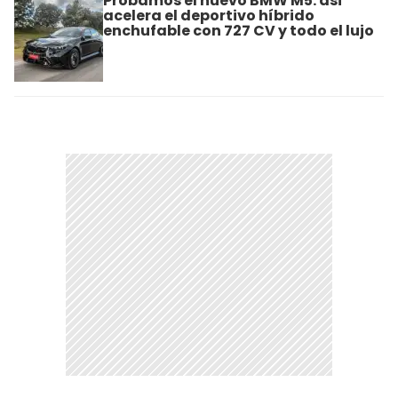
Probamos el nuevo BMW M5: así
acelera el deportivo híbrido
enchufable con 727 CV y todo el lujo