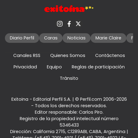
Diario Perfil
Caras
Noticias
Marie Claire
Fo
Canales RSS
Quienes Somos
Contáctenos
Privacidad
Equipo
Reglas de participación
Tránsito
Exitoina - Editorial Perfil S.A.
| © Perfil.com 2006-2026
- Todos los derechos reservados.
Editor responsable: Carlos Piro.
Registro de la propiedad intelectual número
5346433
Dirección:
California 2715
,
C1289ABI
,
CABA, Argentina
|
Teléfono:
(+5411) 7091-4921
/
(+5411) 7091-4922
| E-