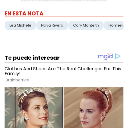
EN ESTA NOTA
Lea Michele
Naya Rivera
Cory Monteith
Homenaj