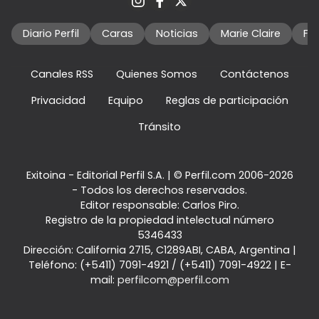
Diario Perfil
Caras
Noticias
Marie Claire
Fo
Canales RSS
Quienes Somos
Contáctenos
Privacidad
Equipo
Reglas de participación
Tránsito
Exitoina - Editorial Perfil S.A.
| © Perfil.com 2006-2026
- Todos los derechos reservados.
Editor responsable: Carlos Piro.
Registro de la propiedad intelectual número
5346433
Dirección:
California 2715
,
C1289ABI
,
CABA, Argentina
|
Teléfono:
(+5411) 7091-4921
/
(+5411) 7091-4922
| E-
mail:
perfilcom@perfil.com