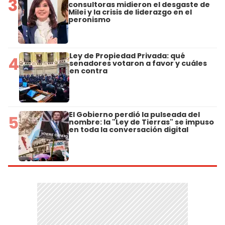
3
consultoras midieron el desgaste de
Milei y la crisis de liderazgo en el
peronismo
Ley de Propiedad Privada: qué
4
senadores votaron a favor y cuáles
en contra
El Gobierno perdió la pulseada del
5
nombre: la "Ley de Tierras" se impuso
en toda la conversación digital