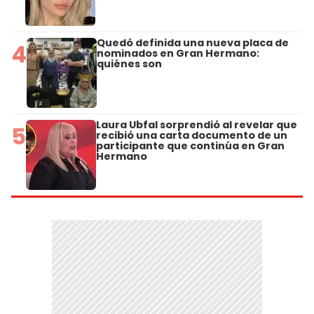
Quedó definida una nueva placa de
4
nominados en Gran Hermano:
quiénes son
Laura Ubfal sorprendió al revelar que
5
recibió una carta documento de un
participante que continúa en Gran
Hermano