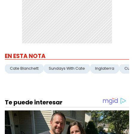
EN ESTA NOTA
Cate Blanchett
Sundays With Cate
Inglaterra
Cuar