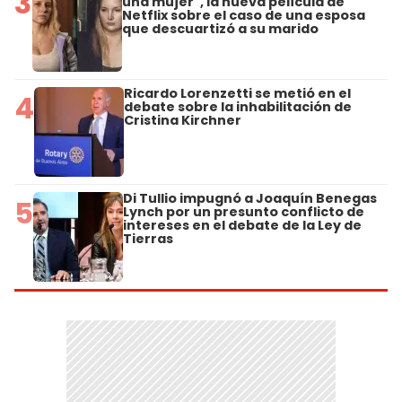
3
una mujer", la nueva película de
Netflix sobre el caso de una esposa
que descuartizó a su marido
Ricardo Lorenzetti se metió en el
4
debate sobre la inhabilitación de
Cristina Kirchner
Di Tullio impugnó a Joaquín Benegas
5
Lynch por un presunto conflicto de
intereses en el debate de la Ley de
Tierras