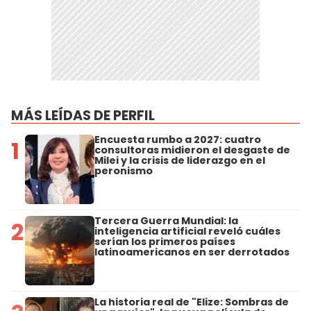
MÁS LEÍDAS DE PERFIL
Encuesta rumbo a 2027: cuatro
1
consultoras midieron el desgaste de
Milei y la crisis de liderazgo en el
peronismo
Tercera Guerra Mundial: la
2
inteligencia artificial reveló cuáles
serían los primeros países
latinoamericanos en ser derrotados
La historia real de "Elize: Sombras de