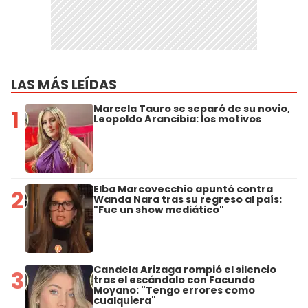
LAS MÁS LEÍDAS
Marcela Tauro se separó de su novio,
1
Leopoldo Arancibia: los motivos
Elba Marcovecchio apuntó contra
2
Wanda Nara tras su regreso al país:
"Fue un show mediático"
Candela Arizaga rompió el silencio
3
tras el escándalo con Facundo
Moyano: "Tengo errores como
cualquiera"