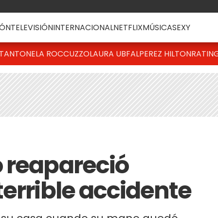
ÓN
TELEVISIÓN
INTERNACIONAL
NETFLIX
MÚSICA
SEXY
T
ANTONELA ROCCUZZO
LAURA UBFAL
PEREZ HILTON
RATIN
 reapareció
terrible accidente