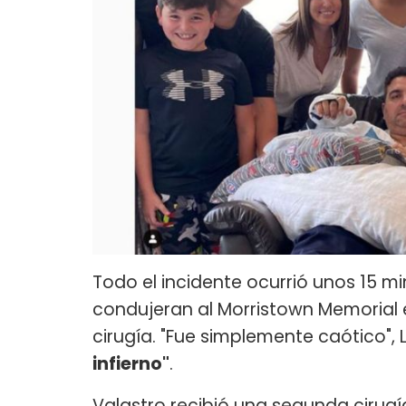
Todo el incidente ocurrió unos 15 m
condujeran al Morristown Memorial 
cirugía. "Fue simplemente caótico", L
infierno"
.
Valastro recibió una segunda cirugí