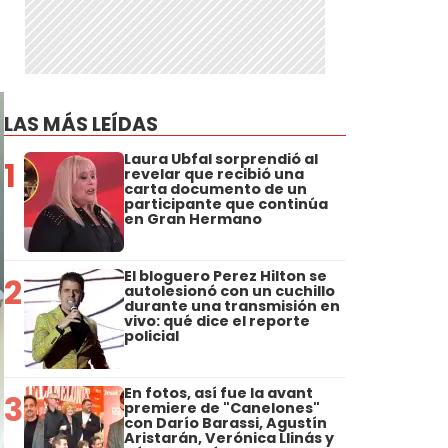
LAS MÁS LEÍDAS
Laura Ubfal sorprendió al
1
revelar que recibió una
carta documento de un
participante que continúa
en Gran Hermano
El bloguero Perez Hilton se
2
autolesionó con un cuchillo
durante una transmisión en
vivo: qué dice el reporte
policial
En fotos, así fue la avant
3
premiere de "Canelones"
con Darío Barassi, Agustín
Aristarán, Verónica Llinás y