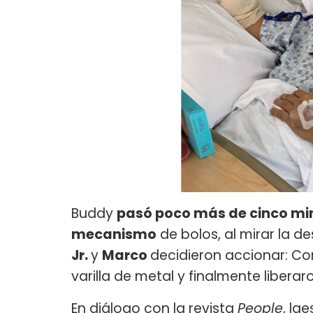
Buddy
pasó poco más de cinco mi
mecanismo
de bolos, al mirar la d
Jr.
y
Marco
decidieron accionar: Cor
varilla de metal y finalmente libera
En diálogo con la revista
People
, la