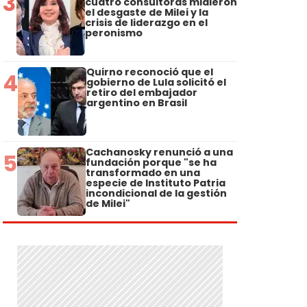
3
cuatro consultoras midieron
el desgaste de Milei y la
crisis de liderazgo en el
peronismo
Quirno reconoció que el
4
gobierno de Lula solicitó el
retiro del embajador
argentino en Brasil
Cachanosky renunció a una
5
fundación porque "se ha
transformado en una
especie de Instituto Patria
incondicional de la gestión
de Milei"