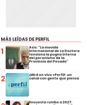
MÁS LEÍDAS DE PERFIL
Asís: "La movida
1
internacional de La Doctora
tensiona la pugna interna
del peronismo de la
Provincia del Pecado"
¡Mirá en vivo +Perfil!: un
2
canal con gente que piensa
Encuesta rumbo a 2027: