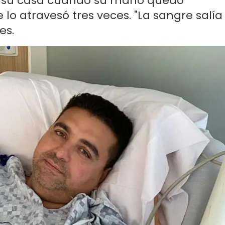
n su casa cuando su mano quedó
o atravesó tres veces. "La sangre salía
es.