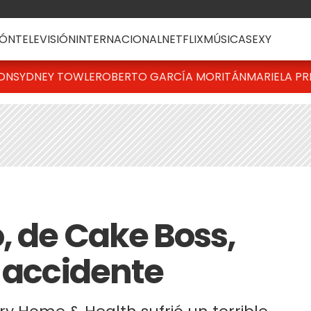
ÓN
TELEVISIÓN
INTERNACIONAL
NETFLIX
MÚSICA
SEXY
TON
SYDNEY TOWLE
ROBERTO GARCÍA MORITÁN
MARIELA PR
, de Cake Boss,
e accidente