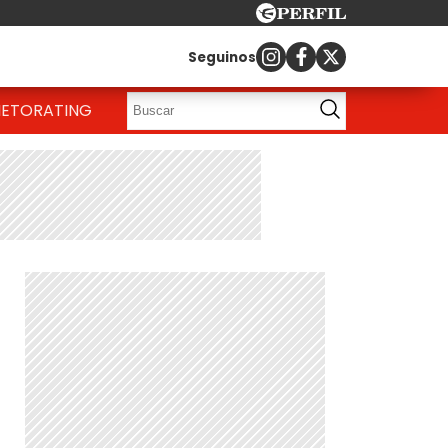
Seguinos
IETO
RATING