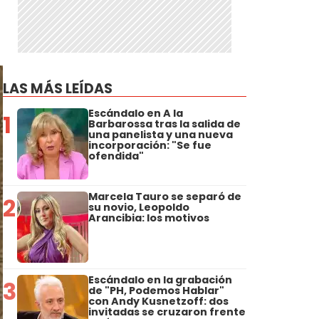
LAS MÁS LEÍDAS
Escándalo en A la
1
Barbarossa tras la salida de
una panelista y una nueva
incorporación: "Se fue
ofendida"
Marcela Tauro se separó de
2
su novio, Leopoldo
Arancibia: los motivos
Escándalo en la grabación
3
de "PH, Podemos Hablar"
con Andy Kusnetzoff: dos
invitadas se cruzaron frente