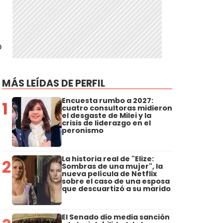
o
MÁS LEÍDAS DE PERFIL
Encuesta rumbo a 2027:
1
cuatro consultoras midieron
el desgaste de Milei y la
crisis de liderazgo en el
peronismo
La historia real de "Elize:
2
Sombras de una mujer", la
nueva película de Netflix
sobre el caso de una esposa
que descuartizó a su marido
El Senado dio media sanción