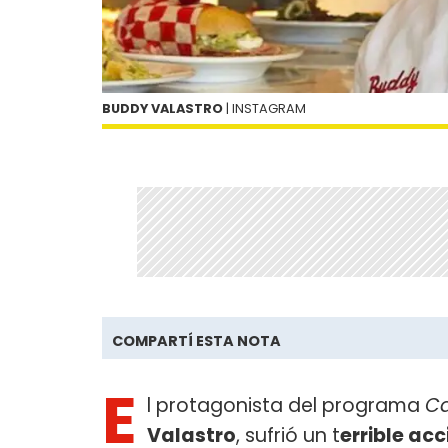
BUDDY VALASTRO
| INSTAGRAM
COMPARTÍ ESTA NOTA
E
l protagonista del programa
Ca
Valastro
, sufrió un t
errible ac