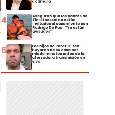
a cámara
Aseguran que los padres de
4
Tini Stoessel no están
invitados al casamiento con
Rodrigo De Paul: "Ya están
avisados"
Los hijos de Perez Hilton
5
huyeron de su casa por
miedo minutos antes de la
aterradora transmisión en
vivo