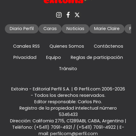
Diario Perfil
Caras
Noticias
Marie Claire
Fo
Canales RSS
Quienes Somos
Contáctenos
Privacidad
Equipo
Reglas de participación
Tránsito
Exitoina - Editorial Perfil S.A.
| © Perfil.com 2006-2026
- Todos los derechos reservados.
Editor responsable: Carlos Piro.
Registro de la propiedad intelectual número
5346433
Dirección:
California 2715
,
C1289ABI
,
CABA, Argentina
|
Teléfono:
(+5411) 7091-4921
/
(+5411) 7091-4922
| E-
mail:
perfilcom@perfil.com