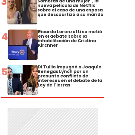
3
Sombras de una mujer", la
nueva película de Netflix
sobre el caso de una esposa
que descuartizó a su marido
Ricardo Lorenzetti se metió
4
en el debate sobre la
inhabilitación de Cristina
Kirchner
Di Tullio impugnó a Joaquín
5
Benegas Lynch por un
presunto conflicto de
intereses en el debate de la
Ley de Tierras
.