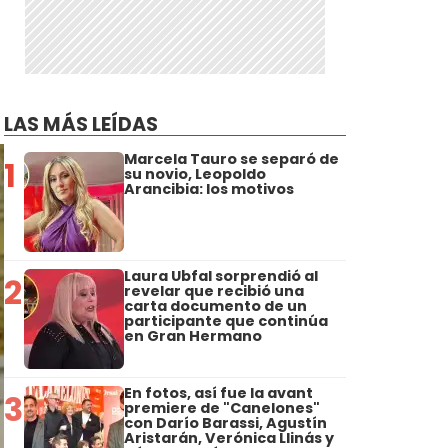
LAS MÁS LEÍDAS
Marcela Tauro se separó de
1
su novio, Leopoldo
Arancibia: los motivos
Laura Ubfal sorprendió al
2
revelar que recibió una
carta documento de un
participante que continúa
en Gran Hermano
En fotos, así fue la avant
3
premiere de "Canelones"
con Darío Barassi, Agustín
Aristarán, Verónica Llinás y