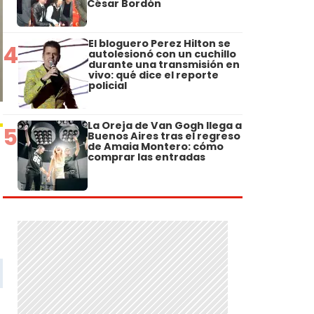
César Bordón
El bloguero Perez Hilton se
4
autolesionó con un cuchillo
durante una transmisión en
vivo: qué dice el reporte
policial
La Oreja de Van Gogh llega a
5
Buenos Aires tras el regreso
de Amaia Montero: cómo
comprar las entradas