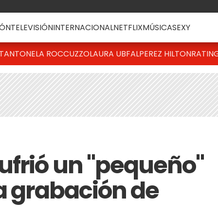
ÓN
TELEVISIÓN
INTERNACIONAL
NETFLIX
MÚSICA
SEXY
T
ANTONELA ROCCUZZO
LAURA UBFAL
PEREZ HILTON
RATIN
ufrió un "pequeño"
na grabación de
l