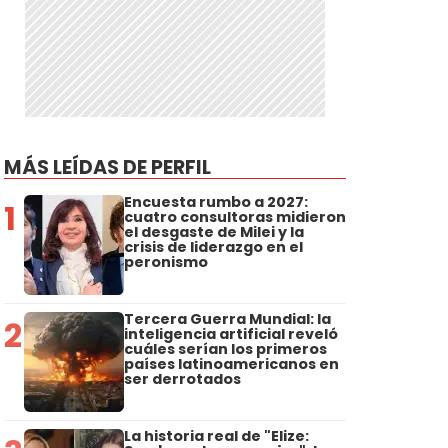
e
o
MÁS LEÍDAS DE PERFIL
Encuesta rumbo a 2027:
1
cuatro consultoras midieron
el desgaste de Milei y la
crisis de liderazgo en el
peronismo
Tercera Guerra Mundial: la
2
inteligencia artificial reveló
cuáles serían los primeros
países latinoamericanos en
ser derrotados
La historia real de "Elize: