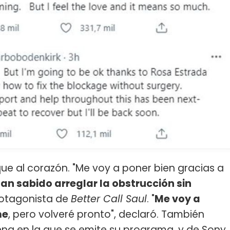
aque al corazón. "Me voy a poner bien gracias a
an sabido arreglar la obstrucción sin
protagonista de
Better Call Saul
. "
Me voy a
me
, pero volveré pronto", declaró. También
na en la que se emite su programa, y de Sony