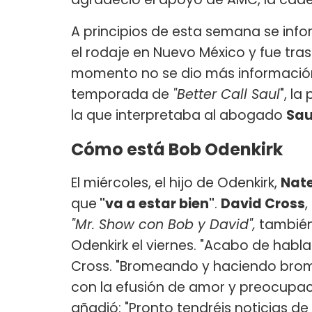
A principios de esta semana se info
el rodaje en Nuevo México y fue tra
momento no se dio más información
temporada de
"Better Call Saul
", la
la que interpretaba al abogado
Sa
Cómo está Bob Odenkirk
El miércoles, el hijo de Odenkirk,
Nat
que
"va a estar bien"
.
David Cross
,
"Mr. Show con Bob y David",
también 
Odenkirk el viernes. "Acabo de habla
Cross. "Bromeando y haciendo brom
con la efusión de amor y preocupa
añadió: "Pronto tendréis noticias de 