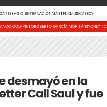
ÓN
TELEVISIÓN
INTERNACIONAL
NETFLIX
MÚSICA
SEXY
RANCO COLAPINTO
ROBERTO GARCÍA MORITÁN
SYDNEY T
e desmayó en la
tter Call Saul y fue