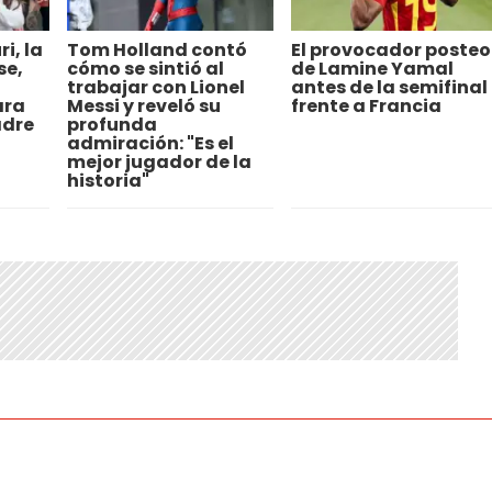
i, la
Tom Holland contó
El provocador posteo
se,
cómo se sintió al
de Lamine Yamal
trabajar con Lionel
antes de la semifinal
ara
Messi y reveló su
frente a Francia
adre
profunda
admiración: "Es el
mejor jugador de la
historia"