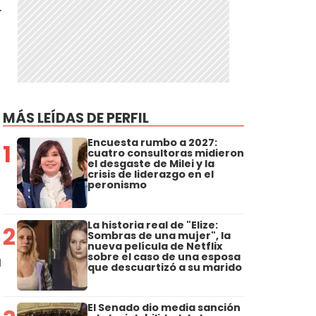
.
MÁS LEÍDAS DE PERFIL
Encuesta rumbo a 2027:
1
cuatro consultoras midieron
el desgaste de Milei y la
crisis de liderazgo en el
peronismo
La historia real de "Elize:
2
Sombras de una mujer", la
nueva película de Netflix
sobre el caso de una esposa
a
que descuartizó a su marido
El Senado dio media sanción