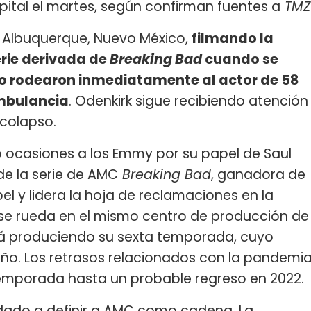
pital el martes, según confirman fuentes a
TMZ
e Albuquerque, Nuevo México,
filmando la
erie derivada de
Breaking Bad
cuando se
o rodearon inmediatamente al actor de 58
mbulancia
. Odenkirk sigue recibiendo atención
colapso.
o ocasiones a los Emmy por su papel de Saul
e la serie de AMC
Breaking Bad
, ganadora de
el y lidera la hoja de reclamaciones en la
e se rueda en el mismo centro de producción de
tá produciendo su sexta temporada, cuyo
año. Los retrasos relacionados con la pandemi
temporada hasta un probable regreso en 2022.
udado a definir a AMC como cadena. La