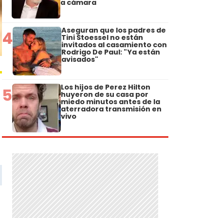
a cámara
Aseguran que los padres de
4
Tini Stoessel no están
invitados al casamiento con
Rodrigo De Paul: "Ya están
avisados"
Los hijos de Perez Hilton
5
huyeron de su casa por
miedo minutos antes de la
aterradora transmisión en
vivo