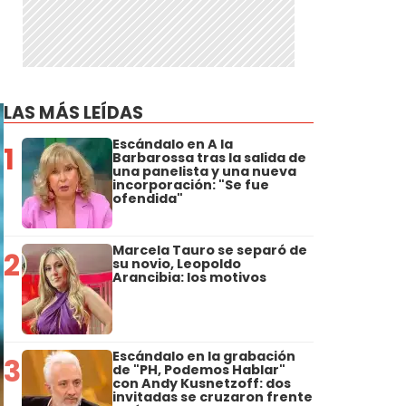
LAS MÁS LEÍDAS
Escándalo en A la
1
Barbarossa tras la salida de
una panelista y una nueva
incorporación: "Se fue
ofendida"
Marcela Tauro se separó de
2
su novio, Leopoldo
Arancibia: los motivos
Escándalo en la grabación
3
de "PH, Podemos Hablar"
con Andy Kusnetzoff: dos
invitadas se cruzaron frente