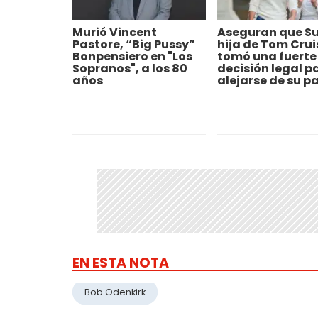
Murió Vincent
Aseguran que Sur
Pastore, “Big Pussy”
hija de Tom Crui
Bonpensiero en "Los
tomó una fuerte
Sopranos", a los 80
decisión legal p
años
alejarse de su p
EN ESTA NOTA
Bob Odenkirk