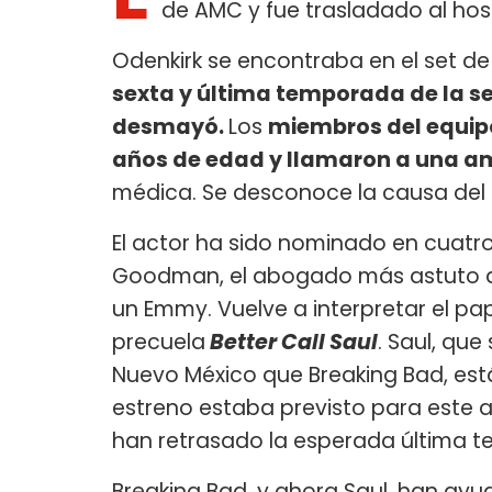
de AMC y fue trasladado al hos
Odenkirk se encontraba en el set d
sexta y última temporada de la s
desmayó.
Los
miembros del equip
años de edad y llamaron a una a
médica. Se desconoce la causa del 
El actor ha sido nominado en cuatr
Goodman, el abogado más astuto d
un Emmy. Vuelve a interpretar el pap
precuela
Better Call Saul
. Saul, qu
Nuevo México que Breaking Bad, es
estreno estaba previsto para este 
han retrasado la esperada última 
Breaking Bad, y ahora Saul, han ay