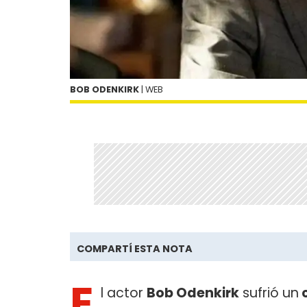
BOB ODENKIRK
| WEB
COMPARTÍ ESTA NOTA
E
l actor
Bob Odenkirk
sufrió un
c