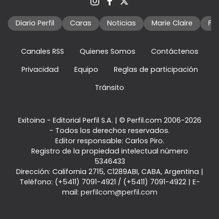
Diario Perfil
Caras
Noticias
Marie Claire
Fo
Canales RSS
Quienes Somos
Contáctenos
Privacidad
Equipo
Reglas de participación
Tránsito
Exitoina - Editorial Perfil S.A.
| © Perfil.com 2006-2026
- Todos los derechos reservados.
Editor responsable: Carlos Piro.
Registro de la propiedad intelectual número
5346433
Dirección:
California 2715
,
C1289ABI
,
CABA, Argentina
|
Teléfono:
(+5411) 7091-4921
/
(+5411) 7091-4922
| E-
mail:
perfilcom@perfil.com