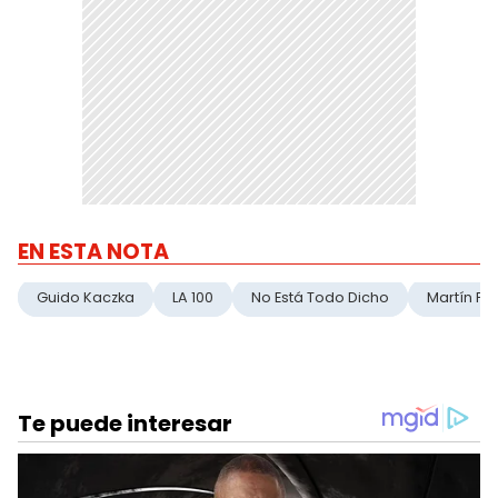
EN ESTA NOTA
Guido Kaczka
LA 100
No Está Todo Dicho
Martín Fie