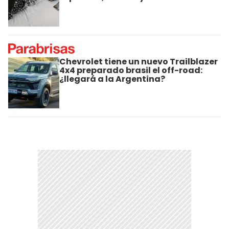
Chevrolet tiene un nuevo Trailblazer
4x4 preparado brasil el off-road:
¿llegará a la Argentina?