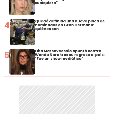
cualquiera"
Quedó definida una nueva placa de
4
nominados en Gran Hermano:
quiénes son
Elba Marcovecchio apuntó contra
5
Wanda Nara tras su regreso al país:
"Fue un show mediático"