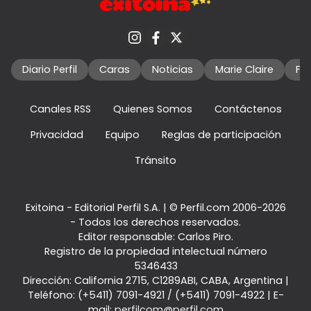
Diario Perfil
Caras
Noticias
Marie Claire
Fo
Canales RSS
Quienes Somos
Contáctenos
Privacidad
Equipo
Reglas de participación
Tránsito
Exitoina - Editorial Perfil S.A.
| © Perfil.com 2006-2026
- Todos los derechos reservados.
Editor responsable: Carlos Piro.
Registro de la propiedad intelectual número
5346433
Dirección:
California 2715
,
C1289ABI
,
CABA, Argentina
|
Teléfono:
(+5411) 7091-4921
/
(+5411) 7091-4922
| E-
mail:
perfilcom@perfil.com