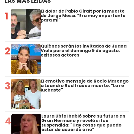
LAS MÁS LEÍDAS
El dolor de Pablo Giralt por la muerte
1
de Jorge Messi: "Era muy importante
para mí"
Quiénes serán los invitados de Juana
2
Viale para el domingo 9 de agosto:
exitosos actores
El emotivo mensaje de Rocío Marengo
3
a Leandro Rud tras su muerte: "La re
luchaste"
Laura Ubfal habló sobre su futuro en
4
Gran Hermano y reveló si fue
suspendida: "Hay cosas que puedo
estar de acuerdo o no"