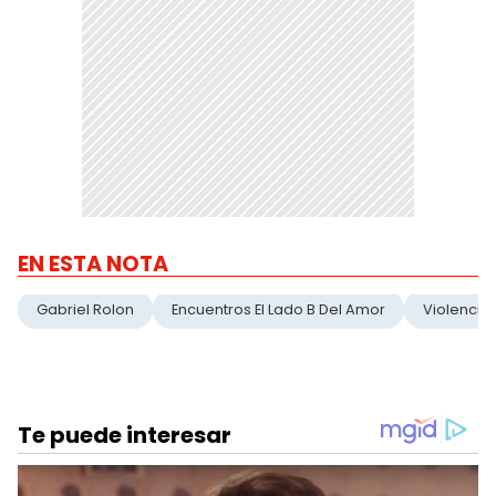
EN ESTA NOTA
Gabriel Rolon
Encuentros El Lado B Del Amor
Violencia