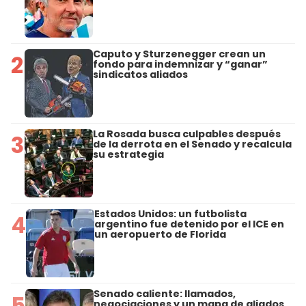
Caputo y Sturzenegger crean un
2
fondo para indemnizar y “ganar”
sindicatos aliados
La Rosada busca culpables después
3
de la derrota en el Senado y recalcula
su estrategia
Estados Unidos: un futbolista
4
argentino fue detenido por el ICE en
un aeropuerto de Florida
Senado caliente: llamados,
5
negociaciones y un mapa de aliados