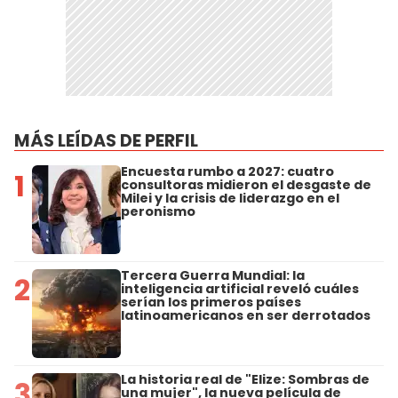
MÁS LEÍDAS DE PERFIL
Encuesta rumbo a 2027: cuatro
1
consultoras midieron el desgaste de
Milei y la crisis de liderazgo en el
peronismo
Tercera Guerra Mundial: la
2
inteligencia artificial reveló cuáles
serían los primeros países
latinoamericanos en ser derrotados
La historia real de "Elize: Sombras de
3
una mujer", la nueva película de