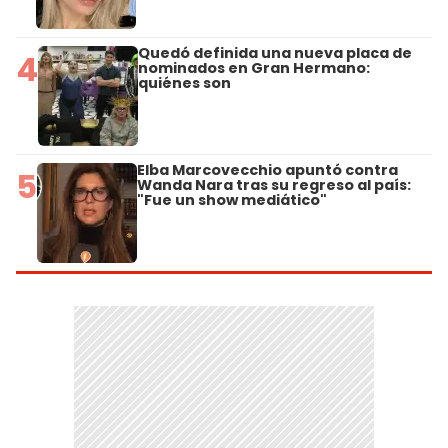
Quedó definida una nueva placa de
4
nominados en Gran Hermano:
quiénes son
Elba Marcovecchio apuntó contra
5
Wanda Nara tras su regreso al país:
"Fue un show mediático"