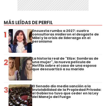
MÁS LEÍDAS DE PERFIL
Encuesta rumbo a 2027: cuatro
1
consultoras midieron el desgaste de
Milei y la crisis de liderazgo en el
peronismo
La historia real de "Elize: Sombras de
2
una mujer", la nueva película de
Netflix sobre el caso de una esposa
que descuartizó a su marido
El Senado dio media sanción a la
3
Inviolabilidad de la Propiedad Privada:
el Gobierno tuvo que ceder en la Ley
del Manejo del Fuego