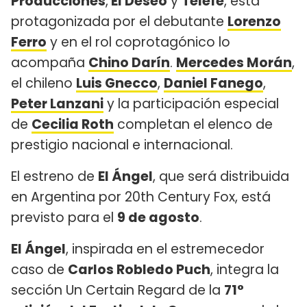
Producciones
,
El Deseo
y
Telefe
, está
protagonizada por el debutante
Lorenzo
Ferro
y en el rol coprotagónico lo
acompaña
Chino Darín
.
Mercedes Morán
,
el chileno
Luis Gnecco
,
Daniel Fanego
,
Peter Lanzani
y la participación especial
de
Cecilia Roth
completan el elenco de
prestigio nacional e internacional.
El estreno de
El Ángel
, que será distribuida
en Argentina por 20th Century Fox, está
previsto para el
9 de agosto
.
El Ángel
, inspirada en el estremecedor
caso de
Carlos Robledo Puch
, integra la
sección Un Certain Regard de la
71°