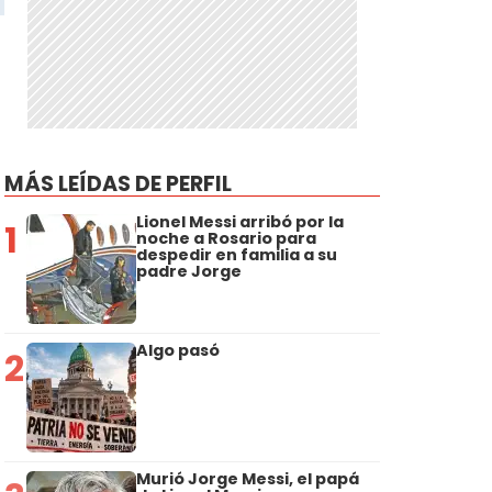
MÁS LEÍDAS DE PERFIL
Lionel Messi arribó por la
1
noche a Rosario para
despedir en familia a su
padre Jorge
Algo pasó
2
Murió Jorge Messi, el papá