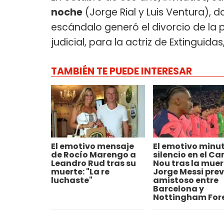
noche
(Jorge Rial y Luis Ventura), d
escándalo generó el divorcio de la 
judicial, para la actriz de Extinguida
TAMBIÉN TE PUEDE INTERESAR
El emotivo mensaje
El emotivo minu
de Rocío Marengo a
silencio en el C
Leandro Rud tras su
Nou tras la muer
muerte: "La re
Jorge Messi prev
luchaste"
amistoso entre
Barcelona y
Nottingham For