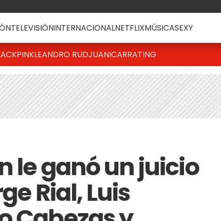
ÓN
TELEVISIÓN
INTERNACIONAL
NETFLIX
MÚSICA
SEXY
LACKPINK
LEANDRO RUD
JUANICAR
RATING
 le ganó un juicio
ge Rial, Luis
o Cabezas y