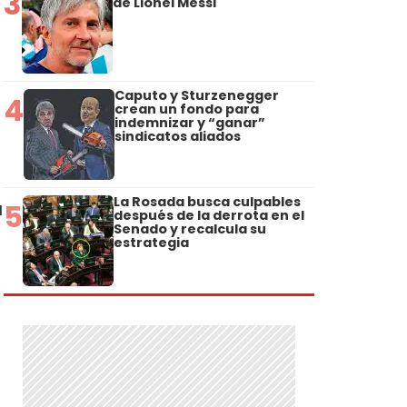
3
de Lionel Messi
Caputo y Sturzenegger
4
crean un fondo para
indemnizar y “ganar”
sindicatos aliados
La Rosada busca culpables
5
a
después de la derrota en el
Senado y recalcula su
estrategia