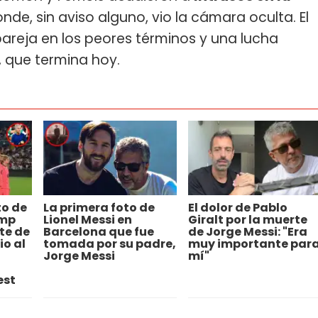
onde, sin aviso alguno, vio la cámara oculta. El
pareja en los peores términos y una lucha
s, que termina hoy.
to de
La primera foto de
El dolor de Pablo
amp
Lionel Messi en
Giralt por la muerte
te de
Barcelona que fue
de Jorge Messi: "Era
io al
tomada por su padre,
muy importante par
Jorge Messi
mí"
est