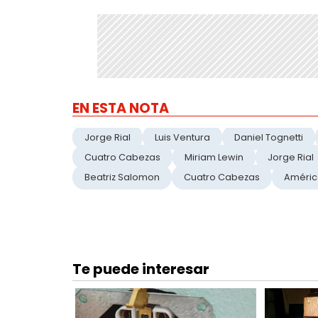
EN ESTA NOTA
Jorge Rial
Luis Ventura
Daniel Tognetti
Cuatro Cabezas
Miriam Lewin
Jorge Rial
Beatriz Salomon
Cuatro Cabezas
Améric