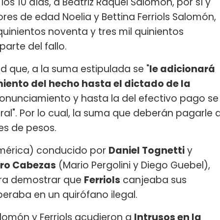
 los 10 días, a Beatriz Raquel Salomón, por sí y
res de edad Noelia y Bettina Ferriols Salomón,
uinientos noventa y tres mil quinientos
arte del fallo.
d que, a la suma estipulada se "
le adicionará
miento del hecho hasta el dictado de la
ronunciamiento y hasta la del efectivo pago se
ral". Por lo cual, la suma que deberán pagarle 
es de pesos.
érica) conducido por
Daniel Tognetti
y
ro Cabezas
(Mario Pergolini y Diego Guebel),
ra demostrar que
Ferriols
canjeaba sus
peraba en un quirófano ilegal.
alomón y Ferriols acudieron a
Intrusos en la