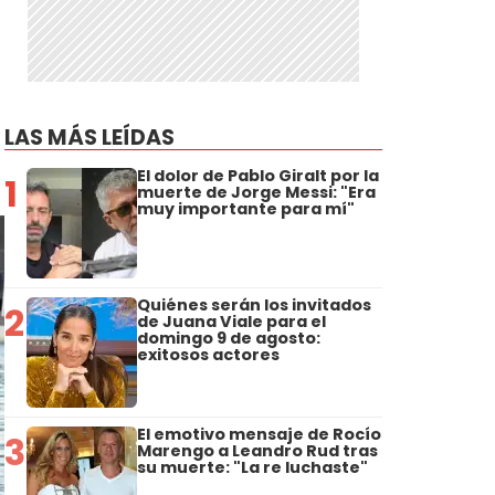
LAS MÁS LEÍDAS
El dolor de Pablo Giralt por la
1
muerte de Jorge Messi: "Era
muy importante para mí"
Quiénes serán los invitados
2
de Juana Viale para el
domingo 9 de agosto:
exitosos actores
El emotivo mensaje de Rocío
3
Marengo a Leandro Rud tras
su muerte: "La re luchaste"