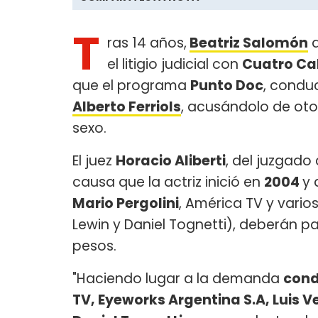
T
ras 14 años,
Beatriz Salomón
a
el litigio judicial con
Cuatro Ca
que el programa
Punto Doc
, condu
Alberto Ferriols
, acusándolo de oto
sexo.
El juez
Horacio Aliberti
, del juzgado 
causa que la actriz inició en
2004
y 
Mario Pergolini
, América TV y varios
Lewin y Daniel Tognetti), deberán p
pesos.
"Haciendo lugar a la demanda
cond
TV, Eyeworks Argentina S.A, Luis V