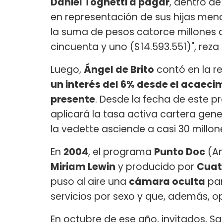
Daniel Tognetti a pagar
, dentro de
en representación de sus hijas meno
la suma de pesos catorce millones q
cincuenta y uno ($14.593.551)", reza p
Luego,
Ángel de Brito
contó en la re
un interés del 6% desde el acaeci
presente
. Desde la fecha de este p
aplicará la tasa activa cartera gene
la vedette asciende a casi 30 millon
En
2004
, el programa
Punto Doc
(Am
Miriam Lewin
y producido por
Cuat
puso al aire una
cámara oculta
pa
servicios por sexo y que, además, o
En octubre de ese año, invitados, S