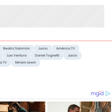
Beatriz Salomón
Juicio
América TV
Luis Ventura
Daniel Tognetti
Juicio
a TV
Miriam Lewin