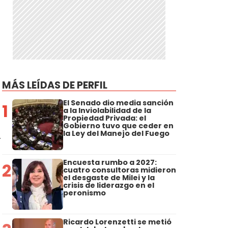
MÁS LEÍDAS DE PERFIL
El Senado dio media sanción
1
a la Inviolabilidad de la
Propiedad Privada: el
Gobierno tuvo que ceder en
la Ley del Manejo del Fuego
r
Encuesta rumbo a 2027:
2
cuatro consultoras midieron
el desgaste de Milei y la
crisis de liderazgo en el
peronismo
Ricardo Lorenzetti se metió