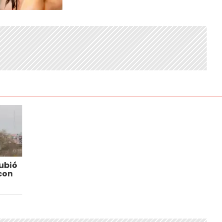
ubió
con