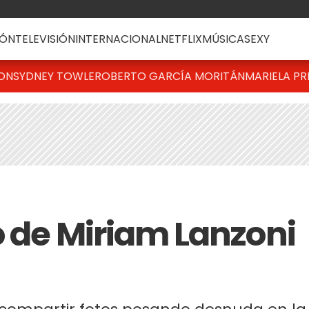
ÓN
TELEVISIÓN
INTERNACIONAL
NETFLIX
MÚSICA
SEXY
TON
SYDNEY TOWLE
ROBERTO GARCÍA MORITÁN
MARIELA PR
o de Miriam Lanzoni