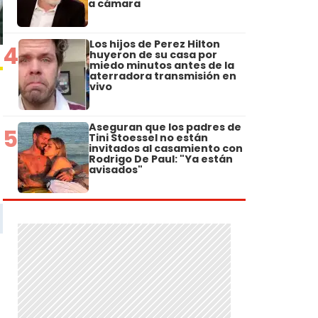
a cámara
Los hijos de Perez Hilton
4
huyeron de su casa por
miedo minutos antes de la
aterradora transmisión en
vivo
Aseguran que los padres de
5
Tini Stoessel no están
invitados al casamiento con
Rodrigo De Paul: "Ya están
avisados"