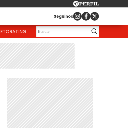
Seguinos
IETO
RATING