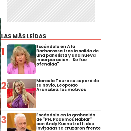
LAS MÁS LEÍDAS
Escándalo en A la
1
Barbarossa tras la salida de
una panelista y una nueva
incorporación: "Se fue
ofendida"
Marcela Tauro se separó de
2
su novio, Leopoldo
Arancibia: los motivos
Escándalo en la grabación
3
de "PH, Podemos Hablar"
con Andy Kusnetzoff: dos
invitadas se cruzaron frente