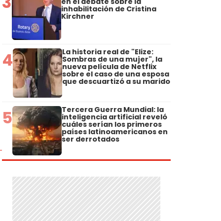
3
en el debate sobre la
inhabilitación de Cristina
Kirchner
n
La historia real de "Elize:
4
Sombras de una mujer", la
nueva película de Netflix
sobre el caso de una esposa
que descuartizó a su marido
Tercera Guerra Mundial: la
5
inteligencia artificial reveló
cuáles serían los primeros
países latinoamericanos en
ser derrotados