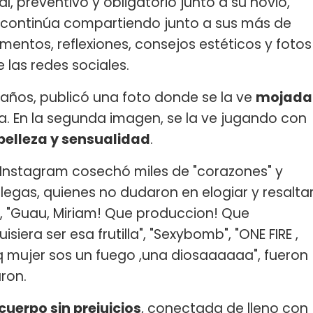
al, preventivo y obligatorio junto a su novio,
continúa compartiendo junto a sus más de
mentos, reflexiones, consejos estéticos y fotos
 las redes sociales.
 años, publicó una foto donde se la ve
mojada
. En la segunda imagen, se la ve jugando con
 belleza y sensualidad
.
Instagram cosechó miles de "corazones" y
egas, quienes no dudaron en elogiar y resalta
e", "Guau, Miriam! Que produccion! Que
siera ser esa frutilla", "Sexybomb", "ONE FIRE ,
q mujer sos un fuego ,una diosaaaaaa", fueron
ron.
uerpo sin prejuicios
, conectada de lleno con