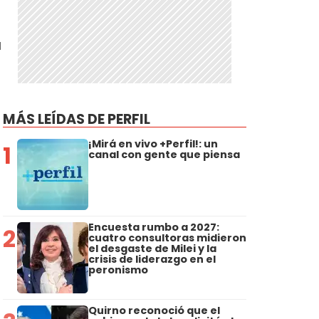
a
MÁS LEÍDAS DE PERFIL
¡Mirá en vivo +Perfil!: un
1
canal con gente que piensa
Encuesta rumbo a 2027:
2
cuatro consultoras midieron
el desgaste de Milei y la
crisis de liderazgo en el
peronismo
Quirno reconoció que el