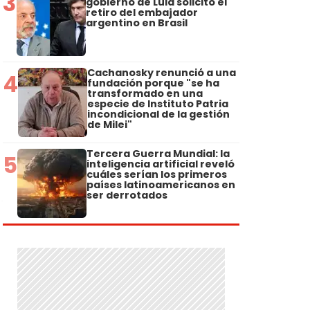
3
gobierno de Lula solicitó el
retiro del embajador
argentino en Brasil
Cachanosky renunció a una
4
fundación porque "se ha
transformado en una
especie de Instituto Patria
incondicional de la gestión
de Milei"
Tercera Guerra Mundial: la
5
inteligencia artificial reveló
cuáles serían los primeros
países latinoamericanos en
ser derrotados