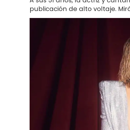
A sus 51 años, la actriz y can
publicación de alto voltaje. Mirá