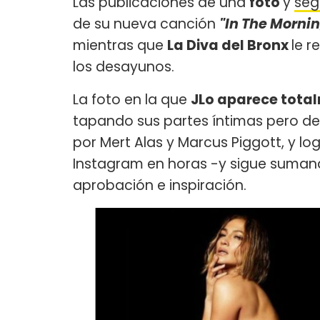
Las publicaciones de una
foto
y
seg
de su nueva canción
"In The Morni
mientras que
La Diva del Bronx
le 
los desayunos.
La foto en la que
JLo aparece tota
tapando sus partes íntimas pero de
por Mert Alas y Marcus Piggott, y lo
Instagram en horas -y sigue suman
aprobación e inspiración.