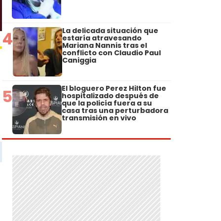
La delicada situación que
4
estaría atravesando
Mariana Nannis tras el
conflicto con Claudio Paul
Caniggia
El bloguero Perez Hilton fue
5
hospitalizado después de
que la policía fuera a su
casa tras una perturbadora
transmisión en vivo