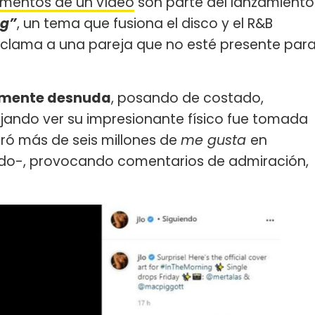
mentos de un vídeo
son parte del lanzamiento
ng”
, un tema que fusiona el disco y el R&B
reclama a una pareja que no esté presente par
lmente desnuda
, posando de costado,
jando ver su impresionante físico fue tomada
gró más de seis millones de
me gusta
en
do-, provocando comentarios de admiración,