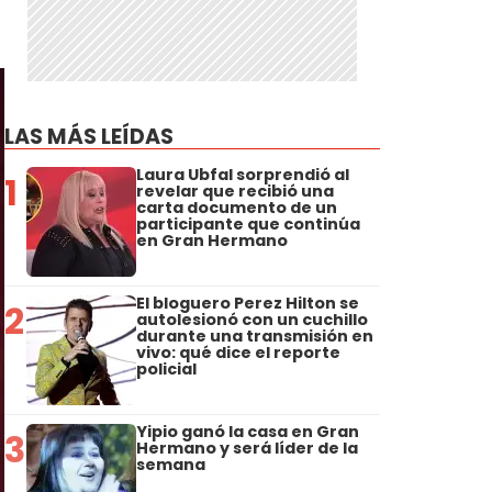
LAS MÁS LEÍDAS
Laura Ubfal sorprendió al
1
revelar que recibió una
carta documento de un
participante que continúa
en Gran Hermano
El bloguero Perez Hilton se
2
autolesionó con un cuchillo
durante una transmisión en
vivo: qué dice el reporte
policial
Yipio ganó la casa en Gran
3
Hermano y será líder de la
semana