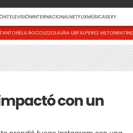
ÓN
TELEVISIÓN
INTERNACIONAL
NETFLIX
MÚSICA
SEXY
T
ANTONELA ROCCUZZO
LAURA UBFAL
PEREZ HILTON
RATIN
 impactó con un