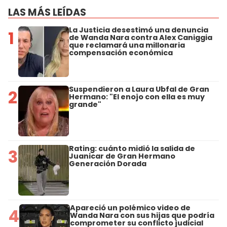
LAS MÁS LEÍDAS
La Justicia desestimó una denuncia
1
de Wanda Nara contra Alex Caniggia
que reclamará una millonaria
compensación económica
Suspendieron a Laura Ubfal de Gran
2
Hermano: "El enojo con ella es muy
grande"
Rating: cuánto midió la salida de
3
Juanicar de Gran Hermano
Generación Dorada
Apareció un polémico video de
4
Wanda Nara con sus hijas que podría
comprometer su conflicto judicial