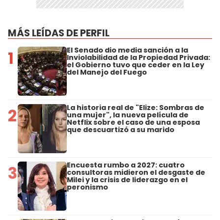
MÁS LEÍDAS DE PERFIL
El Senado dio media sanción a la
1
Inviolabilidad de la Propiedad Privada:
el Gobierno tuvo que ceder en la Ley
del Manejo del Fuego
La historia real de "Elize: Sombras de
2
una mujer", la nueva película de
Netflix sobre el caso de una esposa
que descuartizó a su marido
Encuesta rumbo a 2027: cuatro
3
consultoras midieron el desgaste de
Milei y la crisis de liderazgo en el
peronismo