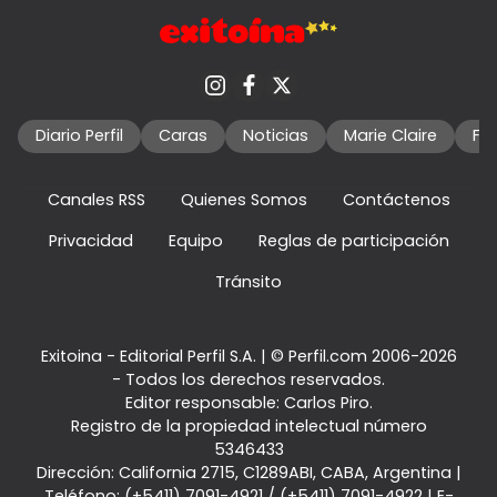
Diario Perfil
Caras
Noticias
Marie Claire
Fo
Canales RSS
Quienes Somos
Contáctenos
Privacidad
Equipo
Reglas de participación
Tránsito
Exitoina - Editorial Perfil S.A.
| © Perfil.com 2006-2026
- Todos los derechos reservados.
Editor responsable: Carlos Piro.
Registro de la propiedad intelectual número
5346433
Dirección:
California 2715
,
C1289ABI
,
CABA, Argentina
|
Teléfono:
(+5411) 7091-4921
/
(+5411) 7091-4922
| E-