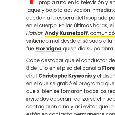
propia ruta en la televisión y
jaque y bajo la activación inmediat
quedan a la espera del hisopado par
en el cuerpo. En las últimas horas, el
Hablar
,
Andy Kusnetzoff
, comunicó
sintiendo mal desde el sábado a la 
fue
Flor Vigna
quien dio su palabra 
Cabe destacar que el conductor del 
8 de julio en el piso del canal a
Flor
chef
Christophe Krywonis y
el dis
en el que se grabó el programa que s
que si bien se tomaron todos los r
invitados deberán realizarse el his
contagiaron o no y así evitar que 
están en contacto permanente con g