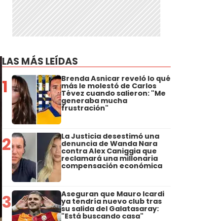
LAS MÁS LEÍDAS
Brenda Asnicar reveló lo qué
1
más le molestó de Carlos
Tévez cuando salieron: "Me
generaba mucha
frustración"
La Justicia desestimó una
2
denuncia de Wanda Nara
contra Alex Caniggia que
reclamará una millonaria
compensación económica
Aseguran que Mauro Icardi
3
ya tendría nuevo club tras
su salida del Galatasaray:
"Está buscando casa"