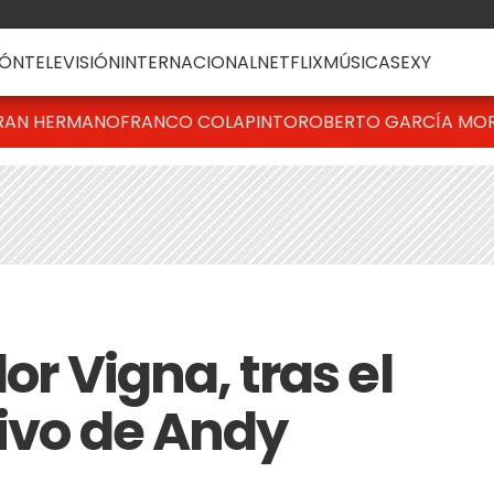
ÓN
TELEVISIÓN
INTERNACIONAL
NETFLIX
MÚSICA
SEXY
RAN HERMANO
FRANCO COLAPINTO
ROBERTO GARCÍA MO
or Vigna, tras el
tivo de Andy