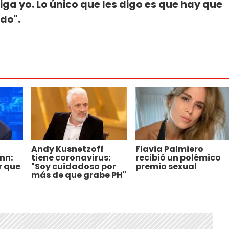
diga yo. Lo único que les digo es que hay que
do".
Andy Kusnetzoff
Flavia Palmiero
nn:
tiene coronavirus:
recibió un polémico
r que
"Soy cuidadoso por
premio sexual
más de que grabe PH"