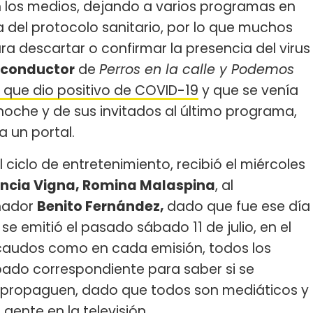
 en los medios, dejando a varios programas en
a del protocolo sanitario, por lo que muchos
a descartar o confirmar la presencia del virus
conductor
de
Perros en la calle y Podemos
 que dio positivo de COVID-19
y que se venía
noche y de sus invitados al último programa,
a un portal.
ciclo de entretenimiento, recibió el miércoles
encia Vigna, Romina Malaspina
, al
eñador
Benito Fernández,
dado que fue ese día
e emitió el pasado sábado 11 de julio, en el
ecaudos como en cada emisión, todos los
opado correspondiente para saber si se
lo propaguen, dado que todos son mediáticos y
ente en la televisión.