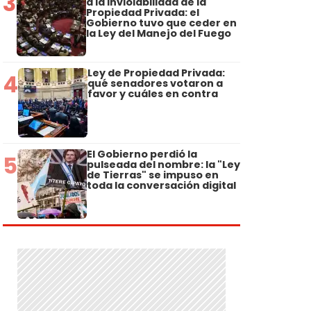
3
a la Inviolabilidad de la
Propiedad Privada: el
Gobierno tuvo que ceder en
la Ley del Manejo del Fuego
Ley de Propiedad Privada:
4
qué senadores votaron a
favor y cuáles en contra
El Gobierno perdió la
5
pulseada del nombre: la "Ley
de Tierras" se impuso en
toda la conversación digital