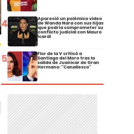
Apareció un polémico video
4
de Wanda Nara con sus hijas
que podría comprometer su
conflicto judicial con Mauro
Icardi
Flor de la V criticó a
5
Santiago del Moro tras la
salida de Juanicar de Gran
Hermano: "Canallesco"