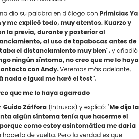
gna dio su palabra en diálogo con
Primicias Ya
 y me explicó todo, muy atentos.
Kuarzo y
 la previa, durante y posterior al
tanciamiento, al uso de tapabocas antes de
taba el distanciamiento muy bien",
y añadió
ngo ningún síntoma, no creo que me lo haya
contacto con Andy.
Veremos más adelante,
 nada e igual me haré el test".
reo que me lo haya agarrado
n
Guido Záffora
(Intrusos) y explicó: "
Me dijo la
enta algún síntoma tenía que hacerme el
 porque como estoy asintomática me daría
 hacerlo de vuelta. Pero la verdad es que