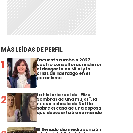
MÁS LEÍDAS DE PERFIL
Encuesta rumbo a 2027:
1
cuatro consultoras midieron
el desgaste de Milei y la
crisis de liderazgo en el
peronismo
La historia real de "Elize:
2
Sombras de una mujer", la
nueva película de Netflix
sobre el caso de una esposa
que descuartizó a su marido
El Senado dio media sanción