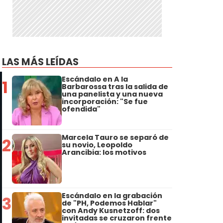
LAS MÁS LEÍDAS
Escándalo en A la
1
Barbarossa tras la salida de
una panelista y una nueva
incorporación: "Se fue
ofendida"
Marcela Tauro se separó de
2
su novio, Leopoldo
Arancibia: los motivos
Escándalo en la grabación
3
de "PH, Podemos Hablar"
con Andy Kusnetzoff: dos
invitadas se cruzaron frente