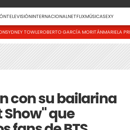
ÓN
TELEVISIÓN
INTERNACIONAL
NETFLIX
MÚSICA
SEXY
TON
SYDNEY TOWLE
ROBERTO GARCÍA MORITÁN
MARIELA PR
in con su bailarina
t Show" que
os fans de BTS