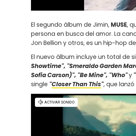
El segundo álbum de Jimin,
MUSE
, q
persona en busca del amor. La canció
Jon Bellion y otros, es un hip-hop d
El nuevo álbum incluye un total de s
Showtime", "Smeraldo Garden March
Sofia Carson)", "Be Mine", "Who"
y
"
single
"
Closer Than This
"
, que lanzó