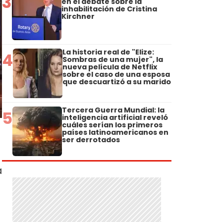
3
en el debate sobre la
inhabilitación de Cristina
Kirchner
La historia real de "Elize:
4
Sombras de una mujer", la
nueva película de Netflix
sobre el caso de una esposa
que descuartizó a su marido
Tercera Guerra Mundial: la
5
inteligencia artificial reveló
cuáles serían los primeros
países latinoamericanos en
ser derrotados
a