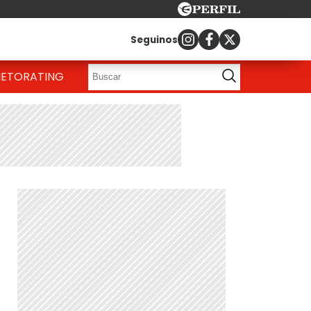
Seguinos
IETO
RATING