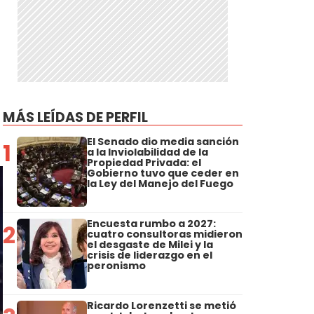
MÁS LEÍDAS DE PERFIL
El Senado dio media sanción
1
a la Inviolabilidad de la
Propiedad Privada: el
Gobierno tuvo que ceder en
la Ley del Manejo del Fuego
Encuesta rumbo a 2027:
2
cuatro consultoras midieron
el desgaste de Milei y la
crisis de liderazgo en el
peronismo
Ricardo Lorenzetti se metió