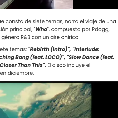
ue consta de siete temas, narra el viaje de una
n principal, "
Who
", compuesta por Pdogg,
e género R&B con un aire onírico.
iete temas:
"Rebirth (intro)", "Interlude:
ing Bang (feat. LOCO)", "Slow Dance (feat.
Closer Than This".
El disco incluye el
 en diciembre.