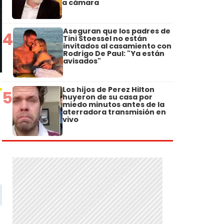
a cámara
Aseguran que los padres de
4
Tini Stoessel no están
invitados al casamiento con
Rodrigo De Paul: "Ya están
avisados"
Los hijos de Perez Hilton
5
huyeron de su casa por
miedo minutos antes de la
aterradora transmisión en
vivo