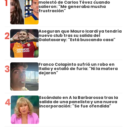
1
molestó de Carlos Tévez cuando
salieron: "Me generaba mucha
frustración"
Aseguran que Mauro Icardi ya tendría
2
nuevo club tras su salida del
Galatasaray: "Está buscando casa"
Franco Colapinto sufrió un robo en
3
Italia y estalló de furia: "Ni la matera
dejaron"
Escándalo en A la Barbarossa tras la
4
salida de una panelista y una nueva
incorporación: "Se fue ofendida"