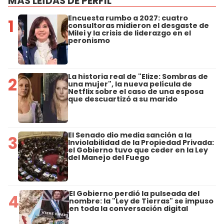
MÁS LEÍDAS DE PERFIL
Encuesta rumbo a 2027: cuatro
1
consultoras midieron el desgaste de
Milei y la crisis de liderazgo en el
peronismo
La historia real de "Elize: Sombras de
2
una mujer", la nueva película de
Netflix sobre el caso de una esposa
que descuartizó a su marido
El Senado dio media sanción a la
3
Inviolabilidad de la Propiedad Privada:
el Gobierno tuvo que ceder en la Ley
del Manejo del Fuego
El Gobierno perdió la pulseada del
4
nombre: la "Ley de Tierras" se impuso
en toda la conversación digital