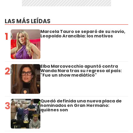
LAS MÁS LEÍDAS
Marcela Tauro se separó de su novio,
1
Leopoldo Arancibia: los motivos
Elba Marcovecchio apuntó contra
2
Wanda Nara tras su regreso al país:
"Fue un show mediático"
Quedó definida una nueva placa de
3
nominados en Gran Hermano:
quiénes son