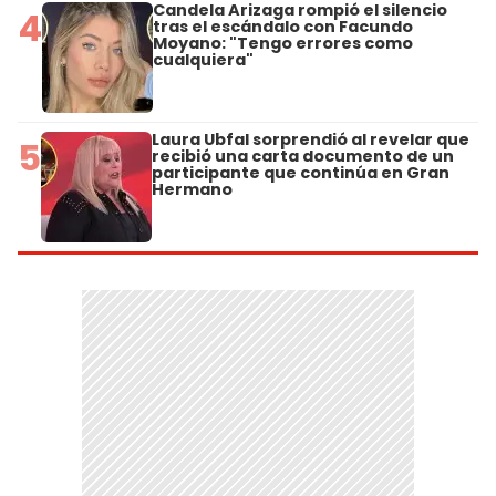
Candela Arizaga rompió el silencio
4
tras el escándalo con Facundo
Moyano: "Tengo errores como
cualquiera"
Laura Ubfal sorprendió al revelar que
5
recibió una carta documento de un
participante que continúa en Gran
Hermano