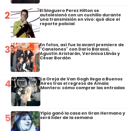
El bloguero Perez Hilton se
2
autolesionó con un cuchillo durante
una transmisión en vivo: qué dice el
reporte policial
En fotos, así fue la avant premiere de
3
"Canelones" con Darío Barassi,
Agustín Aristarán, Verónica Llinás y
César Bordón
La Oreja de Van Gogh llega a Buenos
4
Aires tras el regreso de Amaia
Montero: cómo comprar las entradas
Yipio ganó la casa en Gran Hermano y
5
será líder de la semana