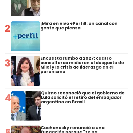
¡Mirá en vivo +Perfil!: un canal con
2
gente que piensa
Encuesta rumbo a 2027: cuatro
3
consultoras midieron el desgaste de
Milei y la crisis de liderazgo en el
peronismo
Quirno reconoció que el gobierno de
4
Lula solicitó el retiro del embajador
argentino en Brasil
Cachanosky renunció a una
5
fundación porque "se ha