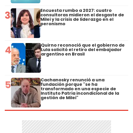
Encuesta rumbo a 2027: cuatro
3
consultoras midieron el desgaste de
Milei y la crisis de liderazgo en el
peronismo
Quirno reconoció que el gobierno de
4
Lula solicitó el retiro del embajador
argentino en Brasil
Cachanosky renunció a una
5
fundación porque "se ha
transformado en una especie de
Instituto Patria incondicional de la
gestión de Milei"