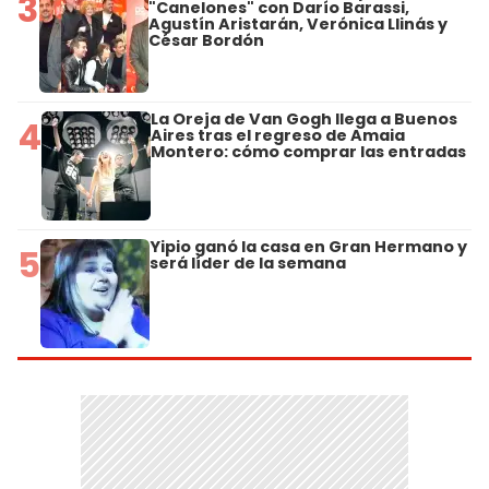
3
"Canelones" con Darío Barassi,
Agustín Aristarán, Verónica Llinás y
César Bordón
La Oreja de Van Gogh llega a Buenos
4
Aires tras el regreso de Amaia
Montero: cómo comprar las entradas
Yipio ganó la casa en Gran Hermano y
5
será líder de la semana