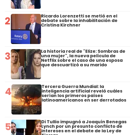
Ricardo Lorenzetti se metió en el
2
debate sobre la inhabilitación de
Cristina Kirchner
La historia real de "Elize: Sombras de
3
una mujer", la nueva película de
Netflix sobre el caso de una esposa
que descuartizó a su marido
Tercera Guerra Mundial: la
4
inteligencia artificial reveló cuáles
serían los primeros países
latinoamericanos en ser derrotados
Di Tullio impugnó a Joaquín Benegas
5
Lynch por un presunto conflicto de
intereses en el debate de la Ley de