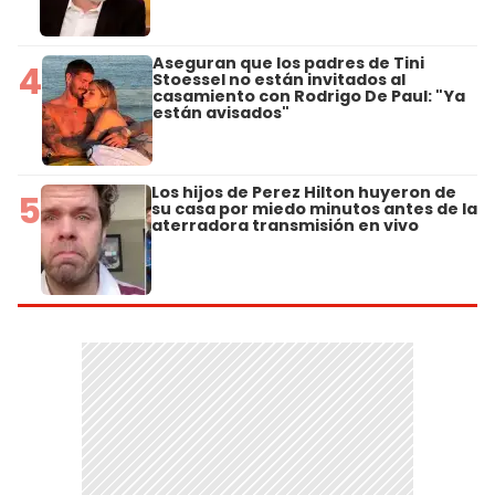
Aseguran que los padres de Tini
4
Stoessel no están invitados al
casamiento con Rodrigo De Paul: "Ya
están avisados"
Los hijos de Perez Hilton huyeron de
5
su casa por miedo minutos antes de la
aterradora transmisión en vivo