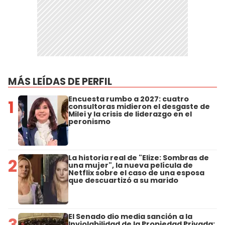
MÁS LEÍDAS DE PERFIL
Encuesta rumbo a 2027: cuatro
1
consultoras midieron el desgaste de
Milei y la crisis de liderazgo en el
peronismo
La historia real de "Elize: Sombras de
2
una mujer", la nueva película de
Netflix sobre el caso de una esposa
que descuartizó a su marido
El Senado dio media sanción a la
3
Inviolabilidad de la Propiedad Privada: