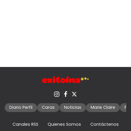
Diario Perfil
Caras
Noticias
Marie Claire
Fo
Canales RSS
Quienes Somos
Contáctenos