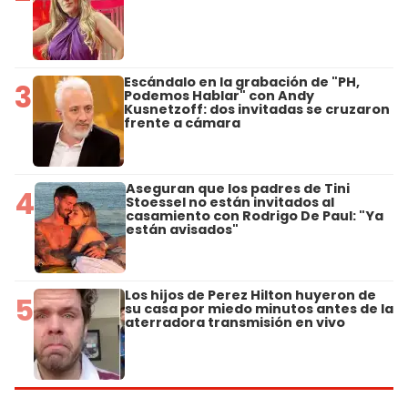
Escándalo en la grabación de "PH,
3
Podemos Hablar" con Andy
Kusnetzoff: dos invitadas se cruzaron
frente a cámara
Aseguran que los padres de Tini
4
Stoessel no están invitados al
casamiento con Rodrigo De Paul: "Ya
están avisados"
Los hijos de Perez Hilton huyeron de
5
su casa por miedo minutos antes de la
aterradora transmisión en vivo