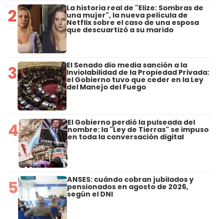
La historia real de "Elize: Sombras de
2
una mujer", la nueva película de
Netflix sobre el caso de una esposa
que descuartizó a su marido
El Senado dio media sanción a la
3
Inviolabilidad de la Propiedad Privada:
el Gobierno tuvo que ceder en la Ley
del Manejo del Fuego
El Gobierno perdió la pulseada del
4
nombre: la "Ley de Tierras" se impuso
en toda la conversación digital
ANSES: cuándo cobran jubilados y
5
pensionados en agosto de 2026,
según el DNI