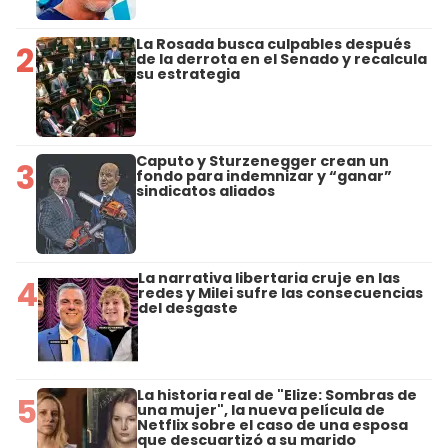
La Rosada busca culpables después
2
de la derrota en el Senado y recalcula
su estrategia
Caputo y Sturzenegger crean un
3
fondo para indemnizar y “ganar”
sindicatos aliados
La narrativa libertaria cruje en las
4
redes y Milei sufre las consecuencias
del desgaste
La historia real de "Elize: Sombras de
5
una mujer", la nueva película de
Netflix sobre el caso de una esposa
que descuartizó a su marido