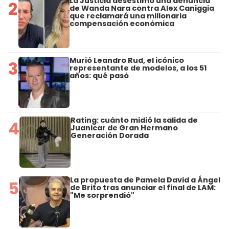
La Justicia desestimó una denuncia
2
de Wanda Nara contra Alex Caniggia
que reclamará una millonaria
compensación económica
Murió Leandro Rud, el icónico
3
representante de modelos, a los 51
años: qué pasó
Rating: cuánto midió la salida de
4
Juanicar de Gran Hermano
Generación Dorada
La propuesta de Pamela David a Ángel
5
de Brito tras anunciar el final de LAM:
"Me sorprendió"