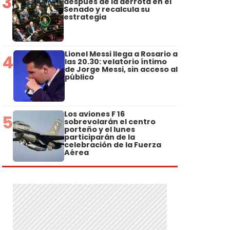
3
después de la derrota en el
Senado y recalcula su
estrategia
Lionel Messi llega a Rosario a
4
las 20.30: velatorio íntimo
de Jorge Messi, sin acceso al
público
Los aviones F 16
5
sobrevolarán el centro
porteño y el lunes
participarán de la
celebración de la Fuerza
Aérea