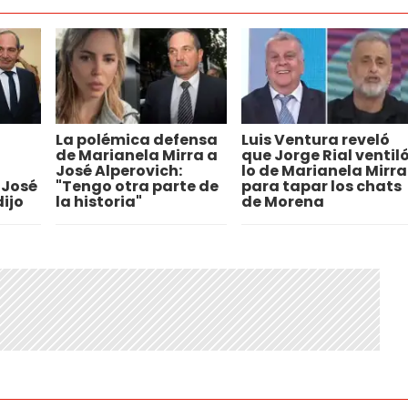
La polémica defensa
Luis Ventura reveló
de Marianela Mirra a
que Jorge Rial ventil
José Alperovich:
lo de Marianela Mirra
 José
"Tengo otra parte de
para tapar los chats
dijo
la historia"
de Morena