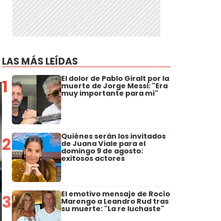
LAS MÁS LEÍDAS
El dolor de Pablo Giralt por la
1
muerte de Jorge Messi: "Era
muy importante para mí"
Quiénes serán los invitados
2
de Juana Viale para el
domingo 9 de agosto:
exitosos actores
El emotivo mensaje de Rocío
3
Marengo a Leandro Rud tras
su muerte: "La re luchaste"