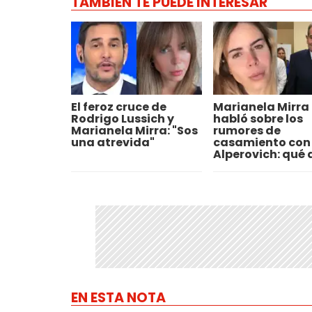
TAMBIÉN TE PUEDE INTERESAR
El feroz cruce de
Marianela Mirra
Rodrigo Lussich y
habló sobre los
Marianela Mirra: "Sos
rumores de
una atrevida"
casamiento con
Alperovich: qué 
EN ESTA NOTA