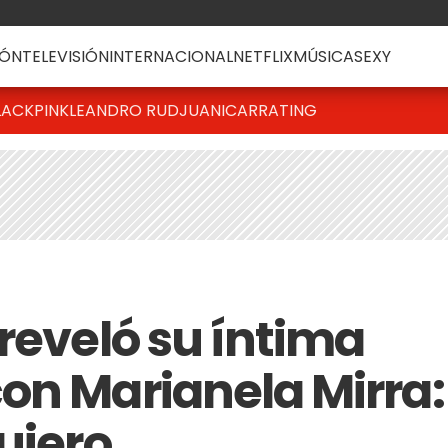
ÓN
TELEVISIÓN
INTERNACIONAL
NETFLIX
MÚSICA
SEXY
LACKPINK
LEANDRO RUD
JUANICAR
RATING
reveló su íntima
on Marianela Mirra:
uiero