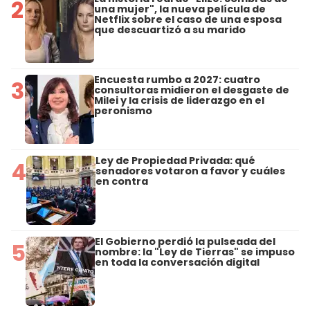
2
una mujer", la nueva película de
Netflix sobre el caso de una esposa
que descuartizó a su marido
Encuesta rumbo a 2027: cuatro
3
consultoras midieron el desgaste de
Milei y la crisis de liderazgo en el
peronismo
Ley de Propiedad Privada: qué
4
senadores votaron a favor y cuáles
en contra
El Gobierno perdió la pulseada del
5
nombre: la "Ley de Tierras" se impuso
en toda la conversación digital