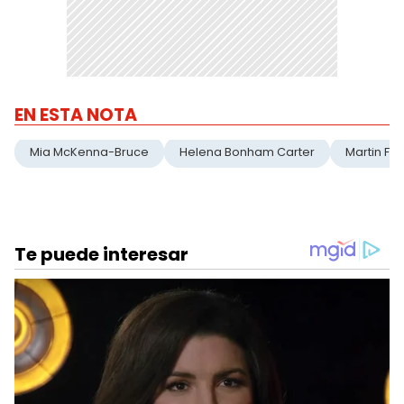
EN ESTA NOTA
Mia McKenna-Bruce
Helena Bonham Carter
Martin F