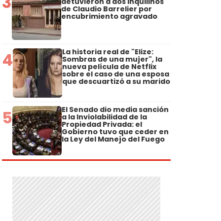
3
detuvieron a dos inquilinos
de Claudio Barrelier por
encubrimiento agravado
La historia real de "Elize:
4
Sombras de una mujer", la
nueva película de Netflix
sobre el caso de una esposa
que descuartizó a su marido
El Senado dio media sanción
5
a la Inviolabilidad de la
Propiedad Privada: el
Gobierno tuvo que ceder en
la Ley del Manejo del Fuego