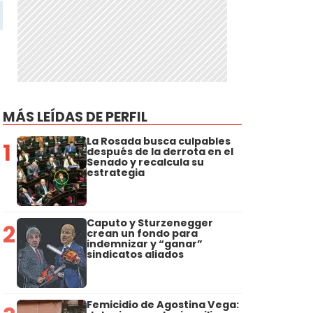
MÁS LEÍDAS DE PERFIL
La Rosada busca culpables
1
después de la derrota en el
Senado y recalcula su
estrategia
Caputo y Sturzenegger
2
crean un fondo para
indemnizar y “ganar”
sindicatos aliados
Femicidio de Agostina Vega: