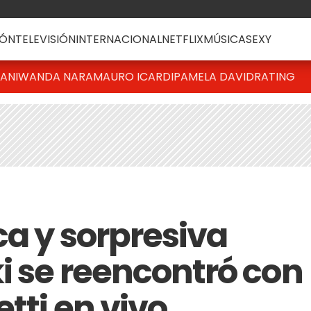
ÓN
TELEVISIÓN
INTERNACIONAL
NETFLIX
MÚSICA
SEXY
IANI
WANDA NARA
MAURO ICARDI
PAMELA DAVID
RATING
ca y sorpresiva
i se reencontró con
tti en vivo