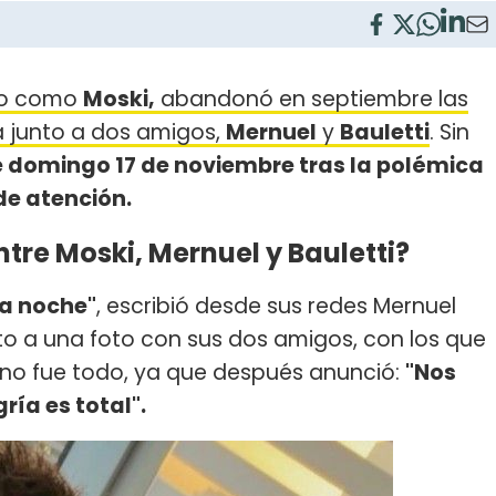
do como
Moski,
abandonó en septiembre las
a junto a dos amigos,
Mernuel
y
Bauletti
. Sin
te domingo 17 de noviembre tras la polémica
de atención.
tre Moski, Mernuel y Bauletti?
ta noche"
, escribió desde sus redes Mernuel
to a una foto con sus dos amigos, con los que
o no fue todo, ya que después anunció:
"Nos
ría es total".