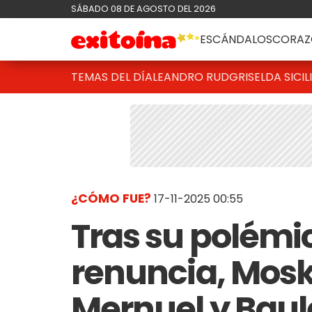
SÁBADO 08 DE AGOSTO DEL 2026
ESCÁNDALOS
CORAZ
TEMAS DEL DÍA
LEANDRO RUD
GRISELDA SICIL
¿CÓMO FUE?
17-11-2025 00:55
Tras su polémi
renuncia, Mosk
Mernuel y Baule