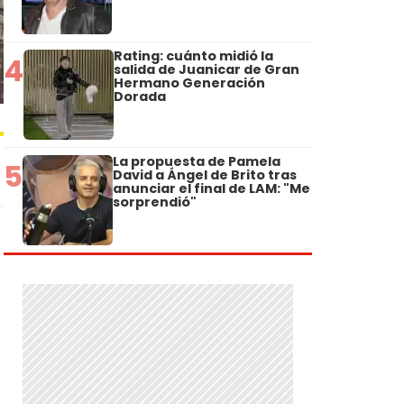
Rating: cuánto midió la
4
salida de Juanicar de Gran
Hermano Generación
Dorada
La propuesta de Pamela
5
David a Ángel de Brito tras
anunciar el final de LAM: "Me
sorprendió"