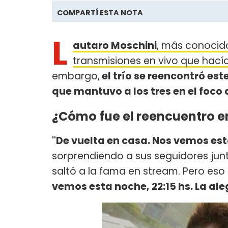
COMPARTÍ ESTA NOTA
L
autaro Moschini
, más conoci
transmisiones en vivo que hací
embargo,
el trío se reencontró es
que mantuvo a los tres en el foco 
¿Cómo fue el reencuentro en
"De vuelta en casa. Nos vemos es
sorprendiendo a sus seguidores jun
saltó a la fama en stream. Pero es
vemos esta noche, 22:15 hs. La aleg