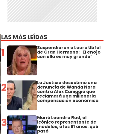
LAS MÁS LEÍDAS
Suspendieron a Laura Ubfal
1
de Gran Hermano: "El enojo
con ella es muy grande"
La Justicia desestimó una
2
denuncia de Wanda Nara
contra Alex Caniggia que
reclamará una millonaria
compensación económica
Murió Leandro Rud, el
3
icónico representante de
modelos, a los 51 años: qué
pasó