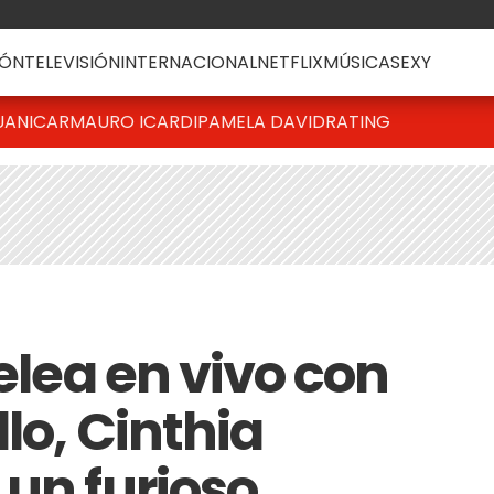
ÓN
TELEVISIÓN
INTERNACIONAL
NETFLIX
MÚSICA
SEXY
UANICAR
MAURO ICARDI
PAMELA DAVID
RATING
pelea en vivo con
lo, Cinthia
 un furioso