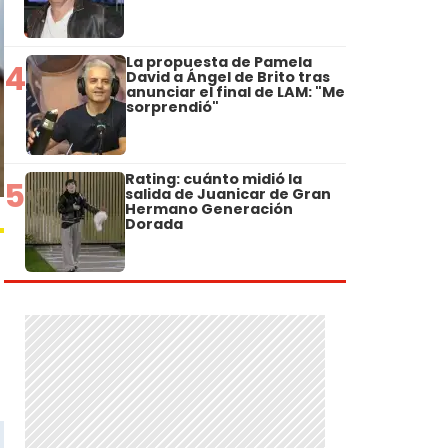
La propuesta de Pamela
4
David a Ángel de Brito tras
anunciar el final de LAM: "Me
sorprendió"
Rating: cuánto midió la
5
salida de Juanicar de Gran
Hermano Generación
Dorada