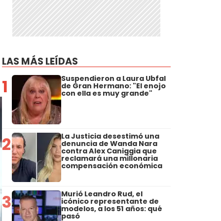
LAS MÁS LEÍDAS
Suspendieron a Laura Ubfal
1
de Gran Hermano: "El enojo
con ella es muy grande"
La Justicia desestimó una
2
denuncia de Wanda Nara
contra Alex Caniggia que
reclamará una millonaria
compensación económica
Murió Leandro Rud, el
3
icónico representante de
modelos, a los 51 años: qué
pasó