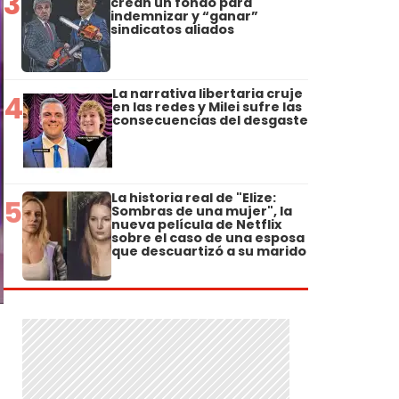
3
crean un fondo para
indemnizar y “ganar”
sindicatos aliados
La narrativa libertaria cruje
4
en las redes y Milei sufre las
consecuencias del desgaste
La historia real de "Elize:
5
Sombras de una mujer", la
nueva película de Netflix
sobre el caso de una esposa
que descuartizó a su marido