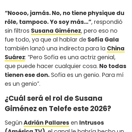
“Noooo, jamás. No, no tiene physique du
rôle, tampoco. Yo soy más…”
, respondió
sin filtros
Susana Giménez
, pero eso no
fue todo, ya que al hablar de
Sofía Gala
también lanzó una indirecta para la
China
Suárez
: “Pero Sofía es una actriz genial,
que puede hacer cualquier cosa.
No todas
tienen ese don.
Sofía es un genio. Para mí
es un genio”.
¿Cuál será el rol de Susana
Giménez en Telefe este 2026?
Según
Adrián Pallares
en
Intrusos
(América TV)
, el canal le habría hecho un