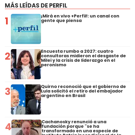
MÁS LEÍDAS DE PERFIL
¡Mirá en vivo +Perfil!: un canal con
1
gente que piensa
Encuesta rumbo a 2027: cuatro
2
consultoras midieron el desgaste de
Milei y la crisis de liderazgo en el
peronismo
Quirno reconoció que el gobierno de
3
Lula solicitó el retiro del embajador
argentino en Brasil
Cachanosky renunció a una
4
fundación porque "se ha
transformado en una especie de