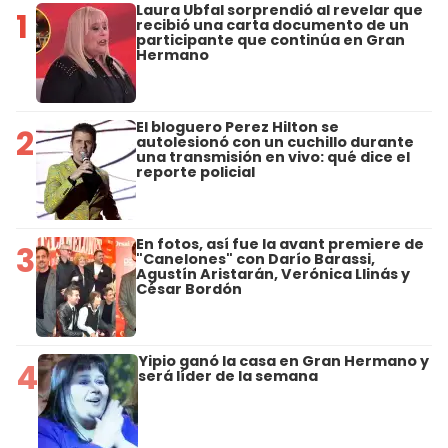
Laura Ubfal sorprendió al revelar que
1
recibió una carta documento de un
participante que continúa en Gran
Hermano
El bloguero Perez Hilton se
2
autolesionó con un cuchillo durante
una transmisión en vivo: qué dice el
reporte policial
En fotos, así fue la avant premiere de
3
"Canelones" con Darío Barassi,
Agustín Aristarán, Verónica Llinás y
César Bordón
Yipio ganó la casa en Gran Hermano y
4
será líder de la semana