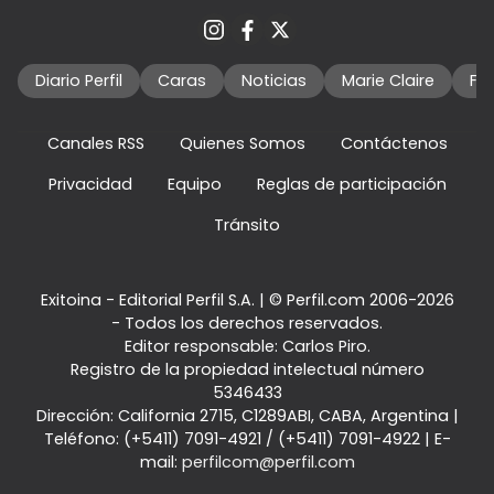
Diario Perfil
Caras
Noticias
Marie Claire
Fo
Canales RSS
Quienes Somos
Contáctenos
Privacidad
Equipo
Reglas de participación
Tránsito
Exitoina - Editorial Perfil S.A.
| © Perfil.com 2006-2026
- Todos los derechos reservados.
Editor responsable: Carlos Piro.
Registro de la propiedad intelectual número
5346433
Dirección:
California 2715
,
C1289ABI
,
CABA, Argentina
|
Teléfono:
(+5411) 7091-4921
/
(+5411) 7091-4922
| E-
mail:
perfilcom@perfil.com