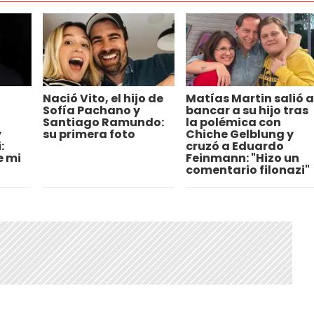
Nació Vito, el hijo de
Matías Martin salió a
Sofía Pachano y
bancar a su hijo tras
Santiago Ramundo:
la polémica con
y
su primera foto
Chiche Gelblung y
:
cruzó a Eduardo
e mi
Feinmann: "Hizo un
comentario filonazi"