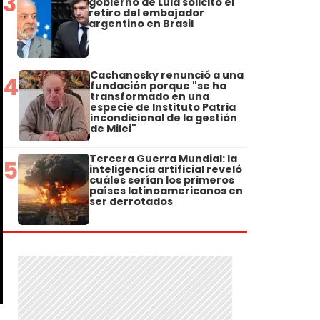
3
gobierno de Lula solicitó el
retiro del embajador
argentino en Brasil
Cachanosky renunció a una
4
fundación porque "se ha
transformado en una
especie de Instituto Patria
incondicional de la gestión
de Milei"
Tercera Guerra Mundial: la
5
inteligencia artificial reveló
cuáles serían los primeros
países latinoamericanos en
ser derrotados