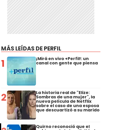
MÁS LEÍDAS DE PERFIL
¡Mirá en vivo +Perfil!: un
1
canal con gente que piensa
La historia real de "Elize:
2
Sombras de una mujer", la
nueva película de Netflix
sobre el caso de una esposa
que descuartizó a su marido
Quirno reconoció que el