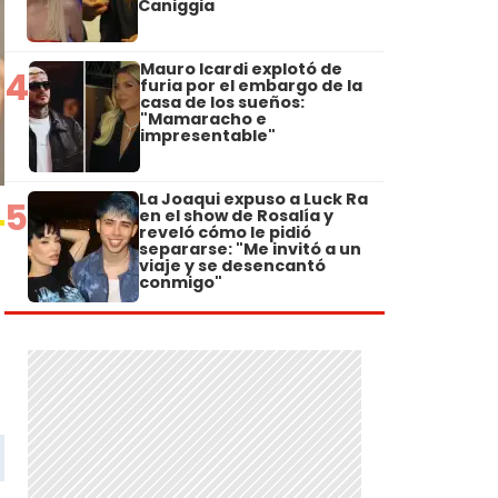
Caniggia
Mauro Icardi explotó de
4
furia por el embargo de la
casa de los sueños:
"Mamaracho e
impresentable"
La Joaqui expuso a Luck Ra
5
en el show de Rosalía y
reveló cómo le pidió
separarse: "Me invitó a un
viaje y se desencantó
conmigo"