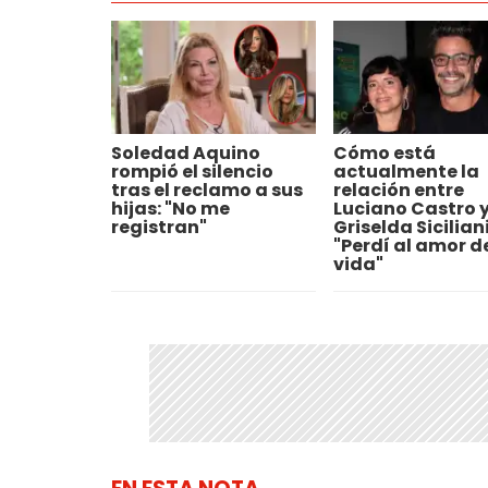
Soledad Aquino
Cómo está
rompió el silencio
actualmente la
tras el reclamo a sus
relación entre
hijas: "No me
Luciano Castro 
registran"
Griselda Siciliani
"Perdí al amor d
vida"