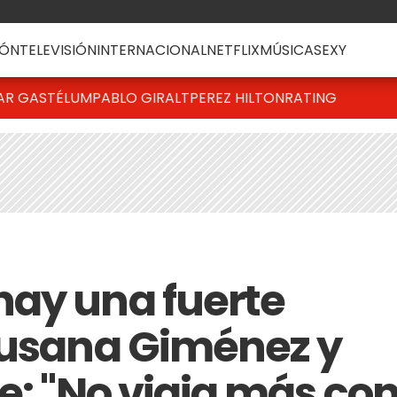
ÓN
TELEVISIÓN
INTERNACIONAL
NETFLIX
MÚSICA
SEXY
AR GASTÉLUM
PABLO GIRALT
PEREZ HILTON
RATING
ay una fuerte
Susana Giménez y
e: "No viaja más co