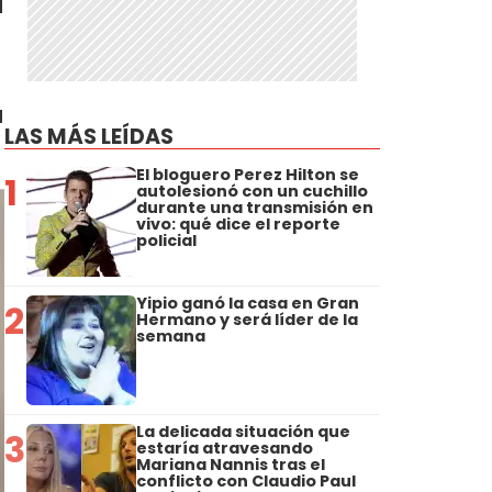
u
LAS MÁS LEÍDAS
El bloguero Perez Hilton se
1
autolesionó con un cuchillo
durante una transmisión en
vivo: qué dice el reporte
policial
Yipio ganó la casa en Gran
2
Hermano y será líder de la
semana
La delicada situación que
3
estaría atravesando
Mariana Nannis tras el
conflicto con Claudio Paul