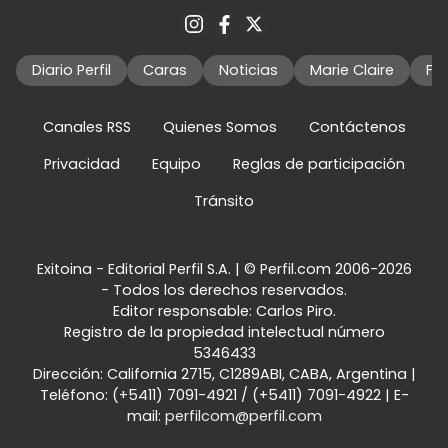
Diario Perfil
Caras
Noticias
Marie Claire
Fo
Canales RSS
Quienes Somos
Contáctenos
Privacidad
Equipo
Reglas de participación
Tránsito
Exitoina - Editorial Perfil S.A.
| © Perfil.com 2006-2026
- Todos los derechos reservados.
Editor responsable: Carlos Piro.
Registro de la propiedad intelectual número
5346433
Dirección:
California 2715
,
C1289ABI
,
CABA, Argentina
|
Teléfono:
(+5411) 7091-4921
/
(+5411) 7091-4922
| E-
mail:
perfilcom@perfil.com