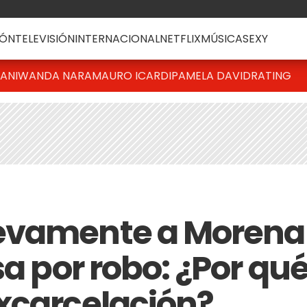
ÓN
TELEVISIÓN
INTERNACIONAL
NETFLIX
MÚSICA
SEXY
IANI
WANDA NARA
MAURO ICARDI
PAMELA DAVID
RATING
evamente a Morena
sa por robo: ¿Por qu
xcarcelación?