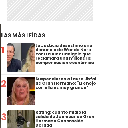
LAS MÁS LEÍDAS
La Justicia desestimó una
1
denuncia de Wanda Nara
contra Alex Caniggia que
reclamará una millonaria
compensación económica
Suspendieron a Laura Ubfal
2
de Gran Hermano: "El enojo
con ella es muy grande"
Rating: cuánto midió la
3
salida de Juanicar de Gran
Hermano Generación
Dorada