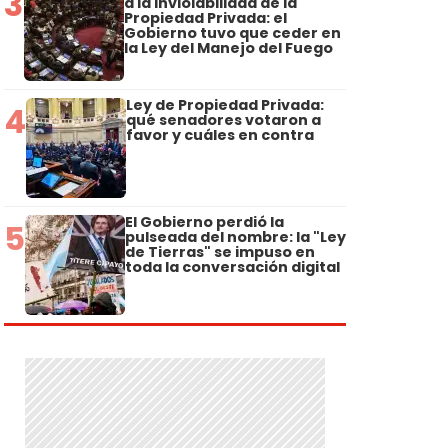
3
a la Inviolabilidad de la
Propiedad Privada: el
Gobierno tuvo que ceder en
la Ley del Manejo del Fuego
Ley de Propiedad Privada:
4
qué senadores votaron a
favor y cuáles en contra
El Gobierno perdió la
5
pulseada del nombre: la "Ley
de Tierras" se impuso en
toda la conversación digital