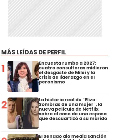
MÁS LEÍDAS DE PERFIL
Encuesta rumbo a 2027:
1
cuatro consultoras midieron
el desgaste de Milei y la
crisis de liderazgo en el
peronismo
La historia real de "Elize:
2
Sombras de una mujer", la
nueva película de Netflix
sobre el caso de una esposa
que descuartizó a su marido
El Senado dio media sanción