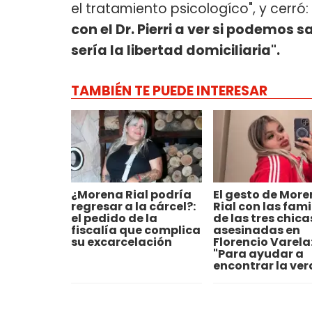
el tratamiento psicologíco", y cerró
con el Dr. Pierri a ver si podemos
sería la libertad domiciliaria".
TAMBIÉN TE PUEDE INTERESAR
¿Morena Rial podría
El gesto de Mor
regresar a la cárcel?:
Rial con las fami
el pedido de la
de las tres chica
fiscalía que complica
asesinadas en
su excarcelación
Florencio Varela
"Para ayudar a
encontrar la ve