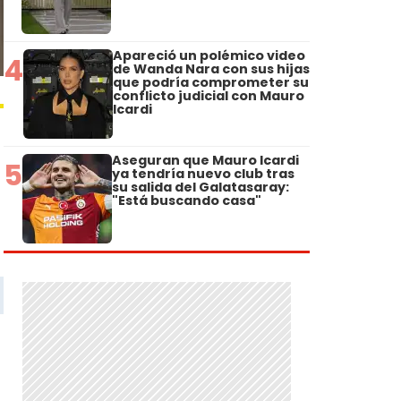
Apareció un polémico video
4
de Wanda Nara con sus hijas
que podría comprometer su
conflicto judicial con Mauro
Icardi
Aseguran que Mauro Icardi
5
ya tendría nuevo club tras
su salida del Galatasaray:
"Está buscando casa"