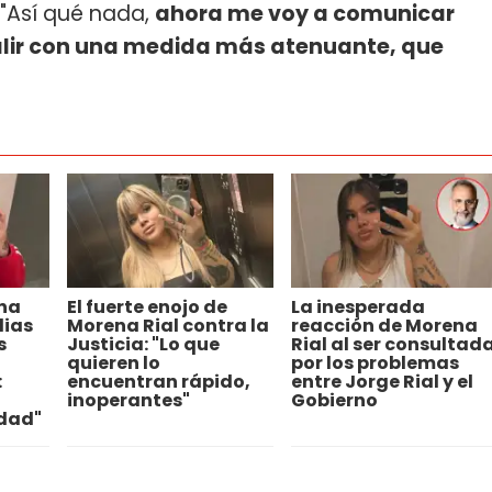
: "Así qué nada,
ahora me voy a comunicar
 salir con una medida más atenuante, que
ena
El fuerte enojo de
La inesperada
lias
Morena Rial contra la
reacción de Morena
s
Justicia: "Lo que
Rial al ser consultad
quieren lo
por los problemas
:
encuentran rápido,
entre Jorge Rial y el
inoperantes"
Gobierno
rdad"