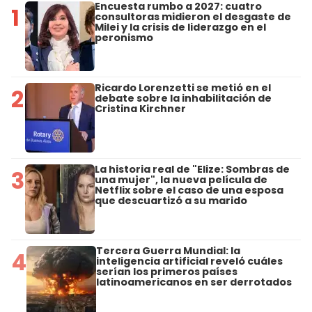
Encuesta rumbo a 2027: cuatro
1
consultoras midieron el desgaste de
Milei y la crisis de liderazgo en el
peronismo
Ricardo Lorenzetti se metió en el
2
debate sobre la inhabilitación de
Cristina Kirchner
La historia real de "Elize: Sombras de
3
una mujer", la nueva película de
Netflix sobre el caso de una esposa
que descuartizó a su marido
Tercera Guerra Mundial: la
4
inteligencia artificial reveló cuáles
serían los primeros países
latinoamericanos en ser derrotados