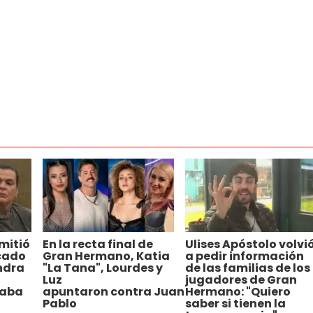
mitió
En la recta final de
Ulises Apóstolo volvi
cado
Gran Hermano, Katia
a pedir información
ndra
"La Tana", Lourdes y
de las familias de los
Luz
jugadores de Gran
taba
apuntaron contra Juan
Hermano: "Quiero
Pablo
saber si tienen la