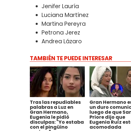
Jenifer Lauría
Luciana Martínez
Martina Pereyra
Petrona Jerez
Andrea Lázaro
TAMBIÉN TE PUEDE INTERESAR
Tras las repudiables
Gran Hermano e
palabras a Luz en
un duro comuni
Gran Hermano,
luego de que Sa
Eugenia le pidió
Priore dijo que
disculpas: "Yo estaba
Eugenia Ruíz es
con el pingüino
acomodada