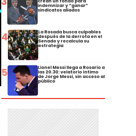
3
crean un fondo para
indemnizar y “ganar”
sindicatos aliados
La Rosada busca culpables
4
después de la derrota en el
Senado y recalcula su
estrategia
Lionel Messi llega a Rosario a
5
las 20.30: velatorio íntimo
de Jorge Messi, sin acceso al
público