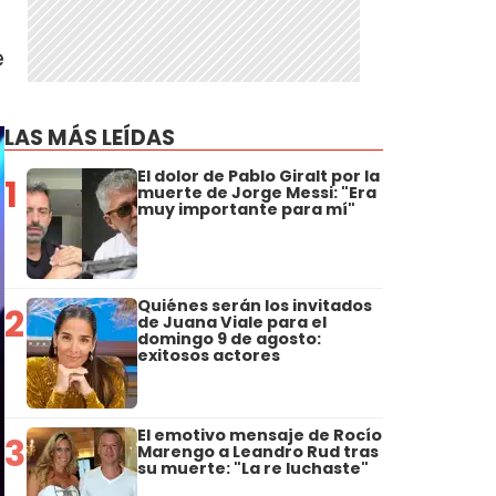
e
LAS MÁS LEÍDAS
El dolor de Pablo Giralt por la
1
muerte de Jorge Messi: "Era
muy importante para mí"
Quiénes serán los invitados
2
de Juana Viale para el
domingo 9 de agosto:
exitosos actores
El emotivo mensaje de Rocío
3
Marengo a Leandro Rud tras
su muerte: "La re luchaste"