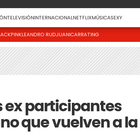
ÓN
TELEVISIÓN
INTERNACIONAL
NETFLIX
MÚSICA
SEXY
LACKPINK
LEANDRO RUD
JUANICAR
RATING
 ex participantes
o que vuelven a la