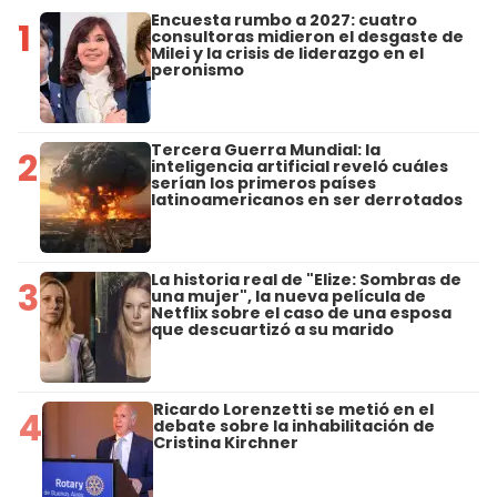
Encuesta rumbo a 2027: cuatro
1
consultoras midieron el desgaste de
Milei y la crisis de liderazgo en el
peronismo
Tercera Guerra Mundial: la
2
inteligencia artificial reveló cuáles
serían los primeros países
latinoamericanos en ser derrotados
La historia real de "Elize: Sombras de
3
una mujer", la nueva película de
Netflix sobre el caso de una esposa
que descuartizó a su marido
Ricardo Lorenzetti se metió en el
4
debate sobre la inhabilitación de
Cristina Kirchner