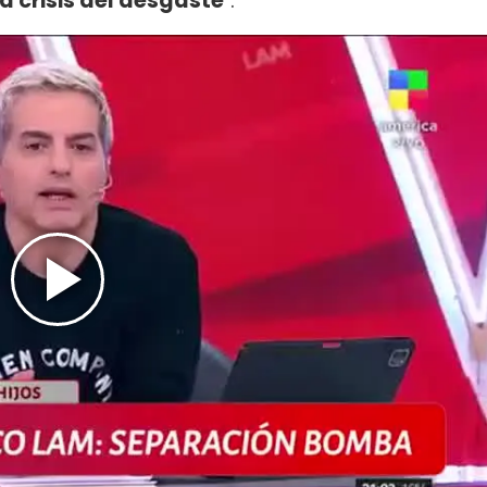
a crisis del desgaste
".