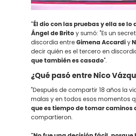
"Él dio con las pruebas y ella se l
Ángel de Brito
y sumó: "Es un secret
discordia entre
Gimena Accardi
y
N
decir quién es el tercero en discordi
que también es casado
".
¿Qué pasó entre Nico Vázqu
"Después de compartir 18 años la v
malas y en todos esos momentos q
que es tiempo de tomar caminos d
compartieron.
"No fue una decisión fácil, porqu