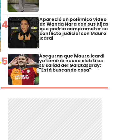
Apareció un polémico video
4
de Wanda Nara con sus hijas
que podría comprometer su
conflicto judicial con Mauro
Icardi
Aseguran que Mauro Icardi
5
ya tendría nuevo club tras
su salida del Galatasaray:
"Está buscando casa"