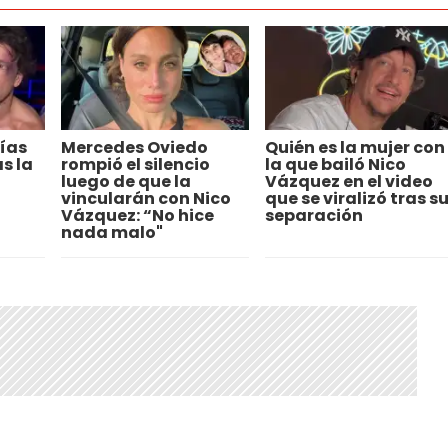
ías
Mercedes Oviedo
Quién es la mujer con
s la
rompió el silencio
la que bailó Nico
luego de que la
Vázquez en el video
vincularán con Nico
que se viralizó tras s
Vázquez: “No hice
separación
nada malo"