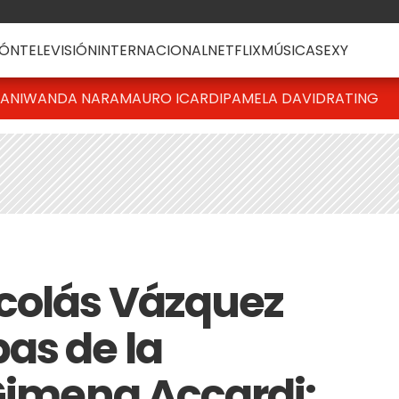
ÓN
TELEVISIÓN
INTERNACIONAL
NETFLIX
MÚSICA
SEXY
IANI
WANDA NARA
MAURO ICARDI
PAMELA DAVID
RATING
colás Vázquez
as de la
 Gimena Accardi: