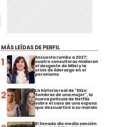
MÁS LEÍDAS DE PERFIL
Encuesta rumbo a 2027:
1
cuatro consultoras midieron
el desgaste de Milei y la
crisis de liderazgo en el
peronismo
La historia real de "Elize:
2
Sombras de una mujer", la
nueva película de Netflix
sobre el caso de una esposa
que descuartizó a su marido
El Senado dio media sanción