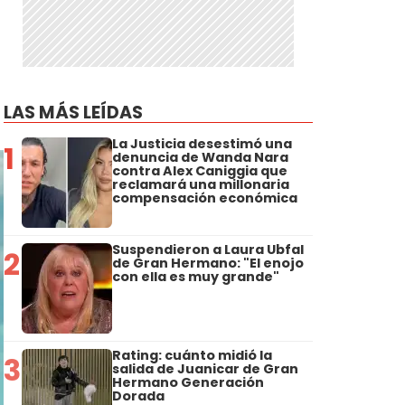
LAS MÁS LEÍDAS
La Justicia desestimó una
1
denuncia de Wanda Nara
contra Alex Caniggia que
reclamará una millonaria
compensación económica
Suspendieron a Laura Ubfal
2
de Gran Hermano: "El enojo
con ella es muy grande"
Rating: cuánto midió la
3
salida de Juanicar de Gran
Hermano Generación
Dorada