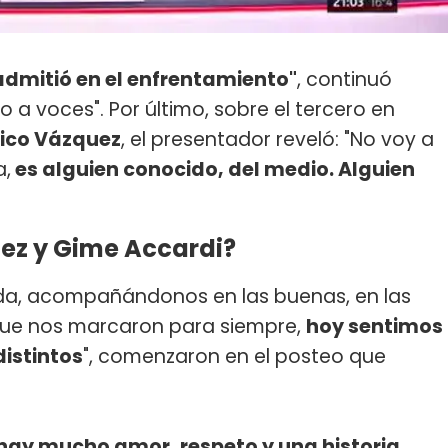
o admitió en el enfrentamiento"
, continuó
o a voces". Por último, sobre el tercero en
ico Vázquez
, el presentador reveló: "No voy a
a,
es alguien conocido, del medio. Alguien
ez y Gime Accardi?
ida, acompañándonos en las buenas, en las
ue nos marcaron para siempre,
hoy sentimos
istintos
", comenzaron en el posteo que
e hay mucho amor, respeto y una historia