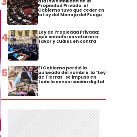
3
a la Inviolabilidad de la
Propiedad Privada: el
Gobierno tuvo que ceder en
la Ley del Manejo del Fuego
Ley de Propiedad Privada:
4
qué senadores votaron a
favor y cuáles en contra
El Gobierno perdió la
5
pulseada del nombre: la "Ley
de Tierras" se impuso en
toda la conversación digital