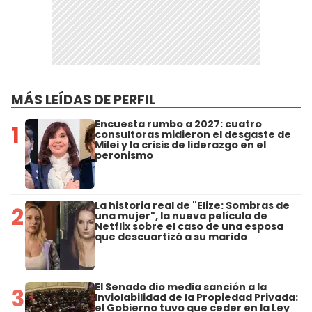
MÁS LEÍDAS DE PERFIL
Encuesta rumbo a 2027: cuatro
1
consultoras midieron el desgaste de
Milei y la crisis de liderazgo en el
peronismo
La historia real de "Elize: Sombras de
2
una mujer", la nueva película de
Netflix sobre el caso de una esposa
que descuartizó a su marido
El Senado dio media sanción a la
3
Inviolabilidad de la Propiedad Privada:
el Gobierno tuvo que ceder en la Ley