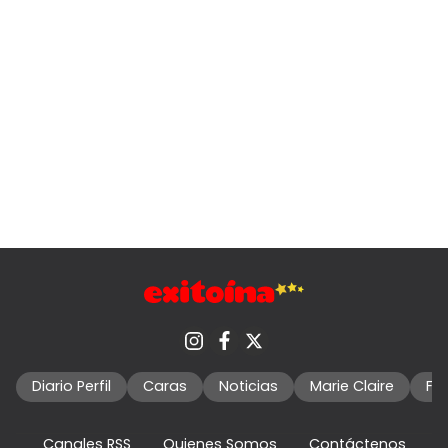
Diario Perfil
Caras
Noticias
Marie Claire
Fo
Canales RSS
Quienes Somos
Contáctenos