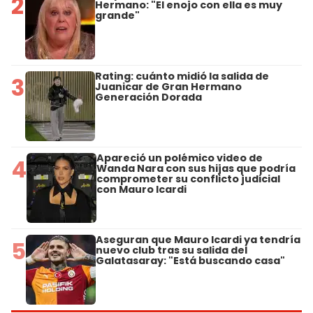
2
Hermano: "El enojo con ella es muy
grande"
Rating: cuánto midió la salida de
3
Juanicar de Gran Hermano
Generación Dorada
Apareció un polémico video de
4
Wanda Nara con sus hijas que podría
comprometer su conflicto judicial
con Mauro Icardi
Aseguran que Mauro Icardi ya tendría
5
nuevo club tras su salida del
Galatasaray: "Está buscando casa"