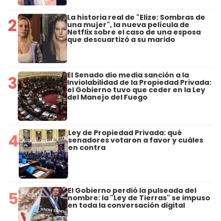
La historia real de "Elize: Sombras de
2
una mujer", la nueva película de
Netflix sobre el caso de una esposa
que descuartizó a su marido
El Senado dio media sanción a la
3
Inviolabilidad de la Propiedad Privada:
el Gobierno tuvo que ceder en la Ley
del Manejo del Fuego
Ley de Propiedad Privada: qué
4
senadores votaron a favor y cuáles
en contra
El Gobierno perdió la pulseada del
5
nombre: la "Ley de Tierras" se impuso
en toda la conversación digital