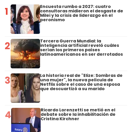
Encuesta rumbo a 2027: cuatro
1
consultoras midieron el desgaste de
Milei y la crisis de liderazgo en el
peronismo
Tercera Guerra Mundial: la
2
inteligencia artificial reveló cuáles
serían los primeros países
latinoamericanos en ser derrotados
La historia real de "Elize: Sombras de
3
una mujer", la nueva película de
Netflix sobre el caso de una esposa
que descuartizó a su marido
Ricardo Lorenzetti se metió en el
4
debate sobre la inhabilitación de
Cristina Kirchner