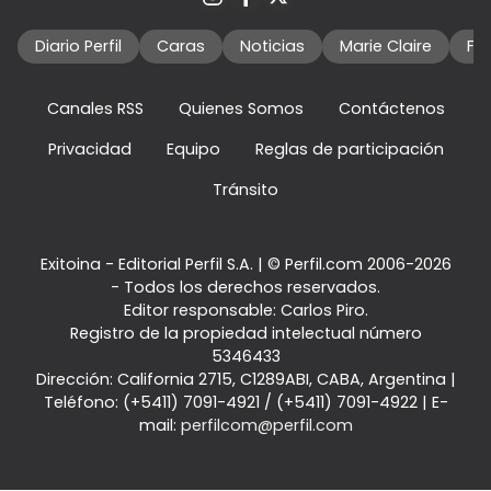
Diario Perfil
Caras
Noticias
Marie Claire
Fo
Canales RSS
Quienes Somos
Contáctenos
Privacidad
Equipo
Reglas de participación
Tránsito
Exitoina - Editorial Perfil S.A.
| © Perfil.com 2006-2026
- Todos los derechos reservados.
Editor responsable: Carlos Piro.
Registro de la propiedad intelectual número
5346433
Dirección:
California 2715
,
C1289ABI
,
CABA, Argentina
|
Teléfono:
(+5411) 7091-4921
/
(+5411) 7091-4922
| E-
mail:
perfilcom@perfil.com