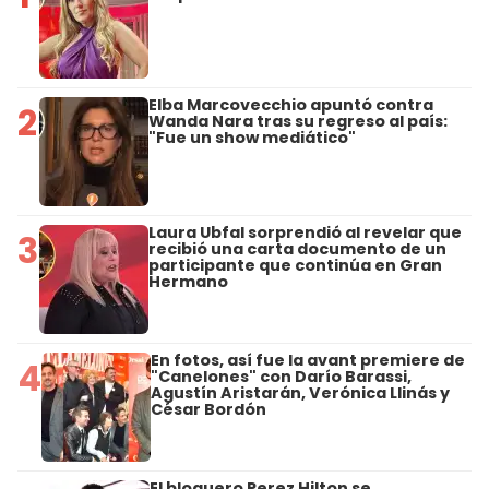
Elba Marcovecchio apuntó contra
2
Wanda Nara tras su regreso al país:
"Fue un show mediático"
Laura Ubfal sorprendió al revelar que
3
recibió una carta documento de un
participante que continúa en Gran
Hermano
En fotos, así fue la avant premiere de
4
"Canelones" con Darío Barassi,
Agustín Aristarán, Verónica Llinás y
César Bordón
El bloguero Perez Hilton se